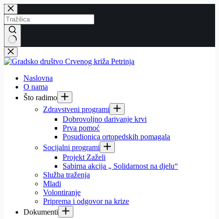
Preskoči
na
sadržaj
Nema
rezultata.
Naslovna
O nama
Što radimo
Zdravstveni programi
Dobrovoljno darivanje krvi
Prva pomoć
Posudionica ortopedskih pomagala
Socijalni programi
Projekt Zaželi
Sabirna akcija „ Solidarnost na djelu“
Služba traženja
Mladi
Volontiranje
Priprema i odgovor na krize
Dokumenti