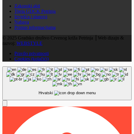
Zakonski akti
Tijela GDCK Petrinja
Izvješća i planovi
Nabava
Pristup informacijama
© 2025 Gradsko društvo Crvenog križa Petrinja ⎟ Web dizajn &
razvoj:
WEBSTYLE
Pravilo privatnosti
Cookies (kolačići)
Hrvatski