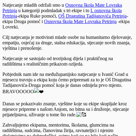
Natjecanje mladih održali smo u
Osnovna škola Mate Lovraka
Petrinja
u kategoriji podmladak s tri ekipe i to
I. osnovna škola
Petrinja
-ekipa Ruke pomoći,
OŠ Dragutina Tadijanovića Petrinja
-
ekipa Druga pomoć i
Osnovna škola Mate Lovraka Petrinja
-ekipa
Lovreki.
Cilj natjecanja je motivirati mlade osobe na humanitarno djelovanje,
empatiju, osjećaj za druge, stalna edukacija, stjecanje novih znanja,
vještina i
prenošenje.
Natjecanje se sastojalo od teorijskog dijela i praktičnog na
radilištima s realističnim prikazom ozljeda.
Pobjednik nam ide na međužupanijsko natjecanje u Ivanić Grad u
mjesecu travnju a ekipa koju ćemo pripremati za to je Oš Dragutina
Tadijanovića-Druga pomoć koja je danas odnijela prvo mjesto.
BRAVOOOOO
Danas se pokazivalo znanje, vještine koje su ekipe skupljale kroz
mjesece pripreme s našom Anjom, no bitna su i druženje, stjecanje
prijateljstava, uživanje u tome što rade.
Zahvaljujemo ekipama, mentorima, školama, glumcima na
radilištima, sudcima, članovima žirija, ravnateljici i njenim
djelatnicima na dobrodošlici, svima koji su na bilo koji način