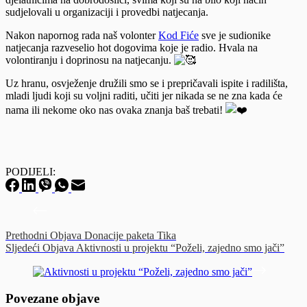
sudjelovali u organizaciji i provedbi natjecanja.
Nakon napornog rada naš volonter
Kod Fiće
sve je sudionike
natjecanja razveselio hot dogovima koje je radio. Hvala na
volontiranju i doprinosu na natjecanju.
Uz hranu, osvježenje družili smo se i prepričavali ispite i radilišta,
mladi ljudi koji su voljni raditi, učiti jer nikada se ne zna kada će
nama ili nekome oko nas ovaka znanja baš trebati!
PODIJELI:
Prethodni
Objava
Donacije paketa Tika
Sljedeći
Objava
Aktivnosti u projektu “Poželi, zajedno smo jači”
Povezane objave