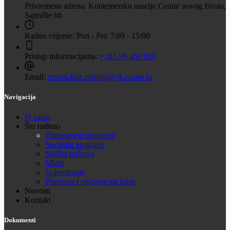
Privremena adresa:
Kontejnersko naselje Centar novog života,
Sajmište bb
Radno vrijeme:
Pon - Pet: 7:00 - 15:00
Pristup informacijama:
+385 98 460 926
Email:
crveni.kriz.petrinja@sk.t-com.hr
Navigacija
O nama
Što radimo
Zdravstveni programi
Socijalni programi
Služba traženja
Mladi
Volontiranje
Priprema i odgovor na krize
Novosti
Kontakt
Dokumenti