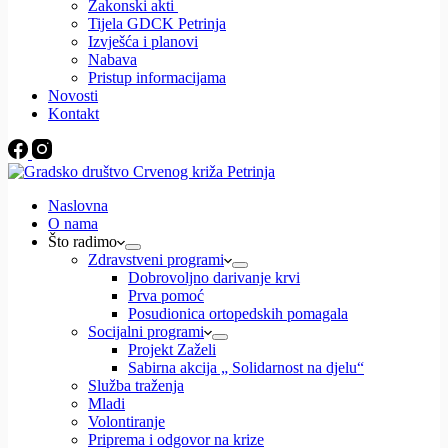
Zakonski akti
Tijela GDCK Petrinja
Izvješća i planovi
Nabava
Pristup informacijama
Novosti
Kontakt
Naslovna
O nama
Što radimo
Zdravstveni programi
Dobrovoljno darivanje krvi
Prva pomoć
Posudionica ortopedskih pomagala
Socijalni programi
Projekt Zaželi
Sabirna akcija „ Solidarnost na djelu“
Služba traženja
Mladi
Volontiranje
Priprema i odgovor na krize