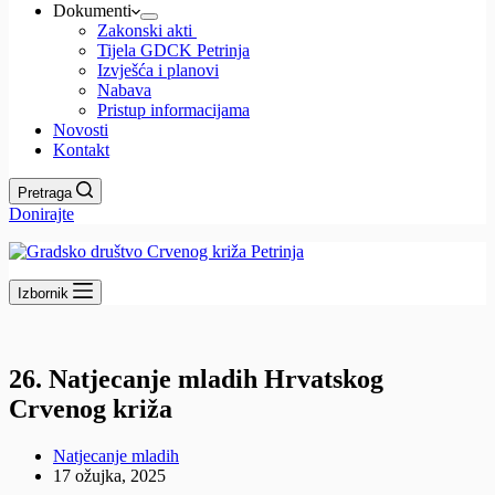
Dokumenti
Zakonski akti
Tijela GDCK Petrinja
Izvješća i planovi
Nabava
Pristup informacijama
Novosti
Kontakt
Pretraga
Donirajte
Izbornik
26. Natjecanje mladih Hrvatskog
Crvenog križa
Natjecanje mladih
17 ožujka, 2025