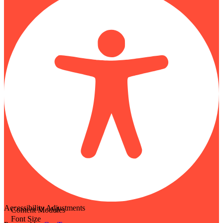
Accessibility Adjustments
Content Modules
Font Size