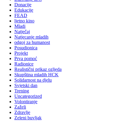
Donacije
Edukacije
FEAD
ljetno kino
Mladi
Natječaj
Natjecanje mladih
odgoj za humanost
Posudionica
Projekt
Prva pomoć
Radionice
Realistični prikaz ozljeda
Skupština mladih HCK
Solidarnost na djelu
Svjetski dan
Trening
Uncategorized
Volontiranje
Zaželi
Zdravlje
Zeleni buvljak
Kontakt