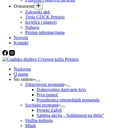
Dokumenti
Zakonski akti
Tijela GDCK Petrinja
Izvješća i planovi
Nabava
Pristup informacijama
Novosti
Kontakt
Naslovna
O nama
Što radimo
Zdravstveni programi
Dobrovoljno darivanje krvi
Prva pomoć
Posudionica ortopedskih pomagala
Socijalni programi
Projekt Zaželi
Sabirna akcija „ Solidarnost na djelu“
Služba traženja
Mladi