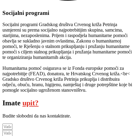
Socijalni programi
Socijalni programi Gradskog društva Crvenog križa Petrinja
usmjereni su prema socijalno najpotrebitijim skupina, samcima,
starijima, nezaposlenima. Prijem i raspodjela humanitarne pomoći
obavlja se sukladno javnim ovlastima, Zakonu o humanitarnoj
pomoći, te Rješenju o stalnom prikupljanju i pružanju humanitarne
pomoći s ciljem stalnog prikupljanja i pružanja humanitarne pomoći
te organiziranja humanitarnih akcija.
Humanitarna pomoć osigurava se iz Fonda europske pomoći za
najpotrebitije (FEAD), donatora, te Hrvatskog Crvenog križa.<br<
Gradsko društvo Crvenog križa Petrinja prikuplja i distribuira
odjeću, obuću, hranu, higijenu, namještaj i druge potrepštine koje bi
pomogle socijalno ugroženom stanovništvu.
Imate
upit?
Budite slobodni da nas kontaktirate.