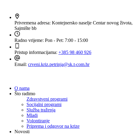
Privremena adresa:
Kontejnersko naselje Centar novog života,
Sajmište bb
Radno vrijeme:
Pon - Pet: 7:00 - 15:00
Pristup informacijama:
+385 98 460 926
Email:
crveni.kriz.petrinja@sk.t-com.hr
Navigacija
O nama
Što radimo
Zdravstveni programi
Socijalni programi
Služba traženja
Mladi
Volontiranje
Priprema i odgovor na krize
Novosti