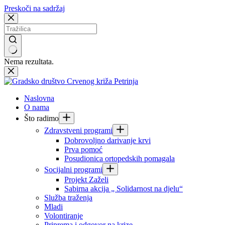
Preskoči na sadržaj
Nema rezultata.
Naslovna
O nama
Što radimo
Zdravstveni programi
Dobrovoljno darivanje krvi
Prva pomoć
Posudionica ortopedskih pomagala
Socijalni programi
Projekt Zaželi
Sabirna akcija „ Solidarnost na djelu“
Služba traženja
Mladi
Volontiranje
Priprema i odgovor na krize