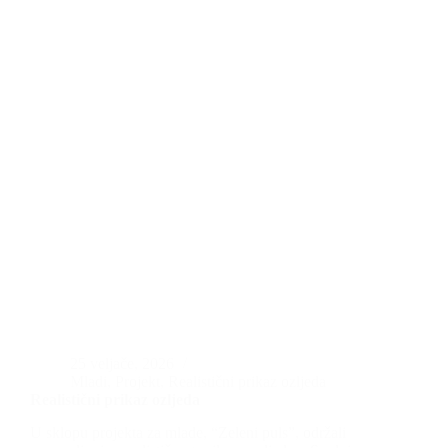
25 veljače, 2026
Mladi
,
Projekt
,
Realistični prikaz ozljeda
Realistični prikaz ozljeda
U sklopu projekta za mlade, “Zeleni puls”, održali