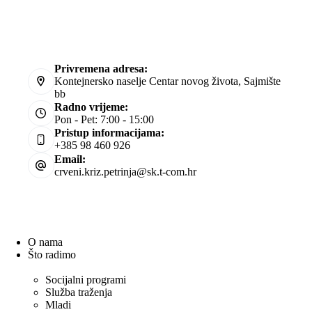
Kontakt
Privremena adresa:
Kontejnersko naselje Centar novog života, Sajmište
bb
Radno vrijeme:
Pon - Pet: 7:00 - 15:00
Pristup informacijama:
+385 98 460 926
Email:
crveni.kriz.petrinja@sk.t-com.hr
Navigacija
O nama
Što radimo
Zdravstveni programi
Socijalni programi
Služba traženja
Mladi