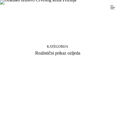
Preskoči
na
sadržaj
KATEGORIJA
Realistični prikaz ozljeda