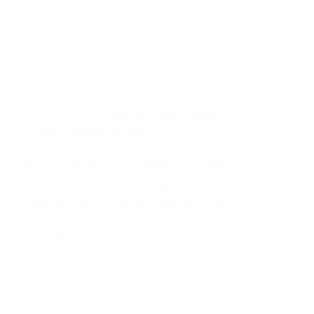
20 svibnja, 2025
Prva pomoć
,
Realistični prikaz ozljeda
4. Festival vještina za život
Prošli vikend sudjelovali smo na Festivalu vještina za
život u Petrinji koji je organizirao Savez izviđača
Hrvatske . Edukativne radionice posvećene
promicanju važnih životnih vještina za djecu i mlade.
Predstavili smo naše aktivnosti koje provodimo s
djecom i mladima, prva…
Pročitajte više
4.
Festival
vještina
za
život