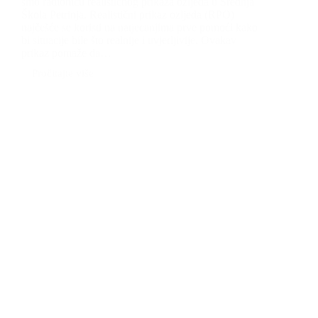
smo radionicu realističnog prikaza ozljeda u Srednja
Škola Petrinja. Realistični prikaz ozljeda (RPO)
najčešće se koristi na natjecanjima prve pomoći kako
bi situacije bile što realnije i uvjerljivije. Ovakav
prikaz pomaže da…
Pročitajte više
Realistični
prikaz
ozljeda