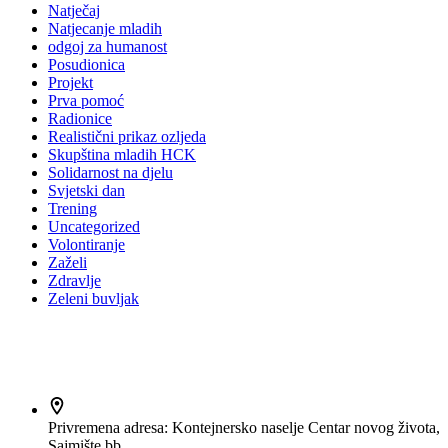
Natječaj
Natjecanje mladih
odgoj za humanost
Posudionica
Projekt
Prva pomoć
Radionice
Realistični prikaz ozljeda
Skupština mladih HCK
Solidarnost na djelu
Svjetski dan
Trening
Uncategorized
Volontiranje
Zaželi
Zdravlje
Zeleni buvljak
Kontakt
Privremena adresa:
Kontejnersko naselje Centar novog života,
Sajmište bb