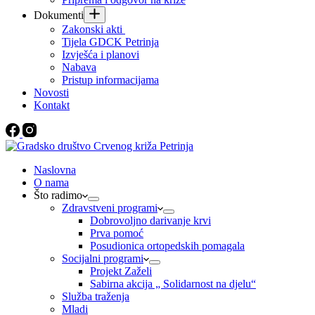
Dokumenti
Zakonski akti
Tijela GDCK Petrinja
Izvješća i planovi
Nabava
Pristup informacijama
Novosti
Kontakt
Naslovna
O nama
Što radimo
Zdravstveni programi
Dobrovoljno darivanje krvi
Prva pomoć
Posudionica ortopedskih pomagala
Socijalni programi
Projekt Zaželi
Sabirna akcija „ Solidarnost na djelu“
Služba traženja
Mladi