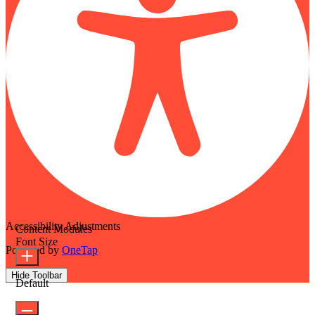
Accessibility Adjustments
Content Modules
Font Size
Powered by
OneTap
Hide Toolbar
Default