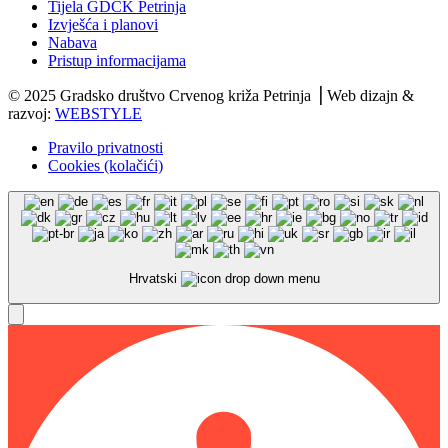
Tijela GDCK Petrinja
Izvješća i planovi
Nabava
Pristup informacijama
© 2025 Gradsko društvo Crvenog križa Petrinja ⎟ Web dizajn &
razvoj:
WEBSTYLE
Pravilo privatnosti
Cookies (kolačići)
Hrvatski