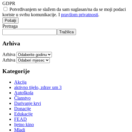
GDPR
Potvrđivanjem se slažem da sam suglasan/na da se moji podaci
koriste u svrhu komunikacije. I
pravilom privatnosti
.
Pošalji
Pretraga
Tražilica
Arhiva
Arhiva
Arhiva
Kategorije
Akcija
aktivno tijelo, zdrav um 3
Autoškola
Članstvo
Darivanje krvi
Donacije
Edukacije
FEAD
ljetno kino
Mladi