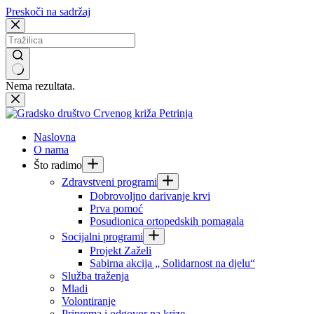
Preskoči na sadržaj
Nema rezultata.
Naslovna
O nama
Što radimo
Zdravstveni programi
Dobrovoljno darivanje krvi
Prva pomoć
Posudionica ortopedskih pomagala
Socijalni programi
Projekt Zaželi
Sabirna akcija „ Solidarnost na djelu“
Služba traženja
Mladi
Volontiranje
Priprema i odgovor na krize