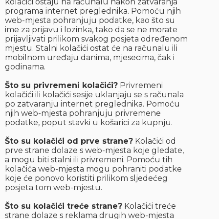
kolačići ostaju na računalu nakon zatvaranja
programa internet preglednika. Pomoću njih
web-mjesta pohranjuju podatke, kao što su
ime za prijavu i lozinka, tako da se ne morate
prijavljivati prilikom svakog posjeta određenom
mjestu. Stalni kolačići ostat će na računalu ili
mobilnom uređaju danima, mjesecima, čak i
godinama.
Što su privremeni kolačići?
Privremeni
kolačići ili kolačići sesije uklanjaju se s računala
po zatvaranju internet preglednika. Pomoću
njih web-mjesta pohranjuju privremene
podatke, poput stavki u košarici za kupnju.
Što su kolačići od prve strane?
Kolačići od
prve strane dolaze s web-mjesta koje gledate,
a mogu biti stalni ili privremeni. Pomoću tih
kolačića web-mjesta mogu pohraniti podatke
koje će ponovo koristiti prilikom sljedećeg
posjeta tom web-mjestu.
Što su kolačići treće strane?
Kolačići treće
strane dolaze s reklama drugih web-mjesta