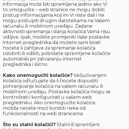
informacija može biti spremljena jedino ako Vi
to omogućite – web stranice ne mogu dobiti
pristup informacijama koji im Vi niste dali i ne
mogu pristupiti drugim datotekama na Vašem
računalu ili mobilnom uređaju. Zadane
aktivnosti spremanja i slanja kolačića Vama nisu
vidljive. Ipak, možete promijeniti Vaše postavke
internet preglednika da možete sami birati
hoćete li zahtjeve za spremanje kolačića
odobriti ili odbiti, pobrišete spremljene kolačiće
automatski pri zatvaranju internet
preglednika i slično.
Kako onemogućiti kolačiće?
Isključivanjem
kolačića odlučujete da li hoćete dopustiti
pohranjivanje kolačića na vašem računalu ili
mobilnom uređaju. Postavke kolačića mogu se
kontrolirati i konfigurirati u vašem web
pregledniku. Ako onemogućite kolačiće,
možda nećete moći koristiti neke od
funkcionalnosti na web stranicama.
Što su stalni kolačići?
Stalni ili spremljeni