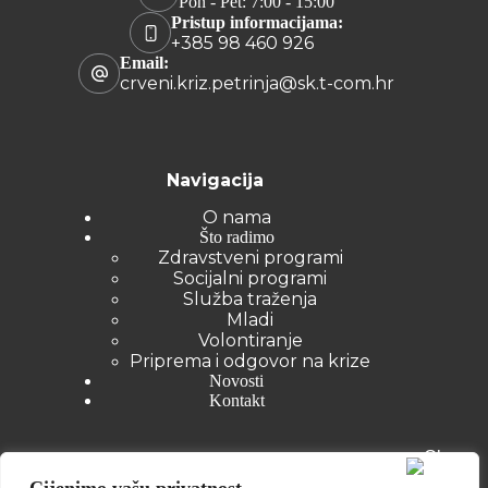
Pon - Pet: 7:00 - 15:00
Pristup informacijama:
+385 98 460 926
Email:
crveni.kriz.petrinja@sk.t-com.hr
Navigacija
O nama
Što radimo
Zdravstveni programi
Socijalni programi
Služba traženja
Mladi
Volontiranje
Priprema i odgovor na krize
Novosti
Kontakt