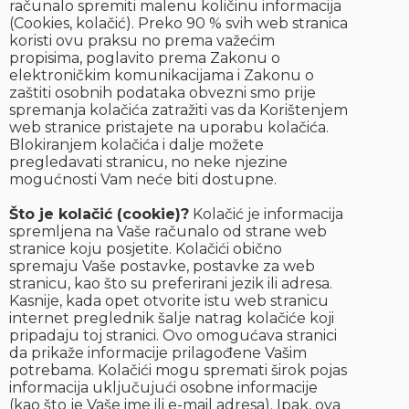
računalo spremiti malenu količinu informacija
(Cookies, kolačić). Preko 90 % svih web stranica
koristi ovu praksu no prema važećim
propisima, poglavito prema Zakonu o
elektroničkim komunikacijama i Zakonu o
zaštiti osobnih podataka obvezni smo prije
spremanja kolačića zatražiti vas da Korištenjem
web stranice pristajete na uporabu kolačića.
Blokiranjem kolačića i dalje možete
pregledavati stranicu, no neke njezine
mogućnosti Vam neće biti dostupne.
Što je kolačić (cookie)?
Kolačić je informacija
spremljena na Vaše računalo od strane web
stranice koju posjetite. Kolačići obično
spremaju Vaše postavke, postavke za web
stranicu, kao što su preferirani jezik ili adresa.
Kasnije, kada opet otvorite istu web stranicu
internet preglednik šalje natrag kolačiće koji
pripadaju toj stranici. Ovo omogućava stranici
da prikaže informacije prilagođene Vašim
potrebama. Kolačići mogu spremati širok pojas
informacija uključujući osobne informacije
(kao što je Vaše ime ili e-mail adresa). Ipak, ova