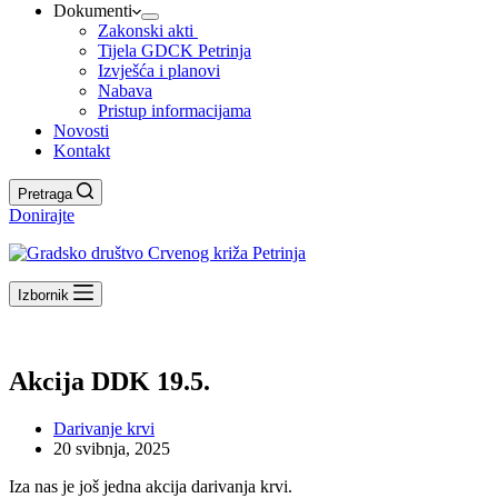
Dokumenti
Zakonski akti
Tijela GDCK Petrinja
Izvješća i planovi
Nabava
Pristup informacijama
Novosti
Kontakt
Pretraga
Donirajte
Izbornik
Akcija DDK 19.5.
Darivanje krvi
20 svibnja, 2025
Iza nas je još jedna akcija darivanja krvi.