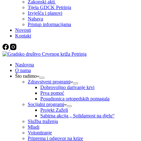
Zakonski akti
Tijela GDCK Petrinja
Izvješća i planovi
Nabava
Pristup informacijama
Novosti
Kontakt
Naslovna
O nama
Što radimo
Zdravstveni programi
Dobrovoljno darivanje krvi
Prva pomoć
Posudionica ortopedskih pomagala
Socijalni programi
Projekt Zaželi
Sabirna akcija „ Solidarnost na djelu“
Služba traženja
Mladi
Volontiranje
Priprema i odgovor na krize