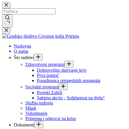
Preskoči
na
sadržaj
Nema
rezultata.
Naslovna
O nama
Što radimo
Zdravstveni programi
Dobrovoljno darivanje krvi
Prva pomoć
Posudionica ortopedskih pomagala
Socijalni programi
Projekt Zaželi
Sabirna akcija „ Solidarnost na djelu“
Služba traženja
Mladi
Volontiranje
Priprema i odgovor na krize
Dokumenti