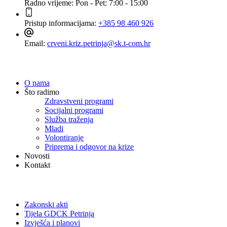
Radno vrijeme:
Pon - Pet: 7:00 - 15:00
Pristup informacijama:
+385 98 460 926
Email:
crveni.kriz.petrinja@sk.t-com.hr
Navigacija
O nama
Što radimo
Zdravstveni programi
Socijalni programi
Služba traženja
Mladi
Volontiranje
Priprema i odgovor na krize
Novosti
Kontakt
Dokumenti
Zakonski akti
Tijela GDCK Petrinja
Izvješća i planovi