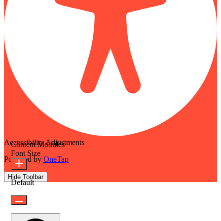
Accessibility Adjustments
Content Modules
Font Size
Powered by
OneTap
Hide Toolbar
Default