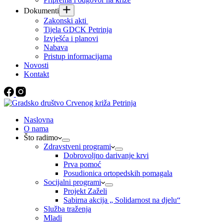
Dokumenti
Zakonski akti
Tijela GDCK Petrinja
Izvješća i planovi
Nabava
Pristup informacijama
Novosti
Kontakt
Naslovna
O nama
Što radimo
Zdravstveni programi
Dobrovoljno darivanje krvi
Prva pomoć
Posudionica ortopedskih pomagala
Socijalni programi
Projekt Zaželi
Sabirna akcija „ Solidarnost na djelu“
Služba traženja
Mladi