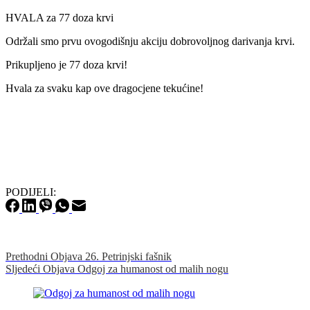
HVALA za 77 doza krvi
Održali smo prvu ovogodišnju akciju dobrovoljnog darivanja krvi.
Prikupljeno je 77 doza krvi!
Hvala za svaku kap ove dragocjene tekućine!
PODIJELI:
Prethodni
Objava
26. Petrinjski fašnik
Sljedeći
Objava
Odgoj za humanost od malih nogu