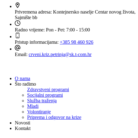
Privremena adresa:
Kontejnersko naselje Centar novog života,
Sajmište bb
Radno vrijeme:
Pon - Pet: 7:00 - 15:00
Pristup informacijama:
+385 98 460 926
Email:
crveni.kriz.petrinja@sk.t-com.hr
Navigacija
O nama
Što radimo
Zdravstveni programi
Socijalni programi
Služba traženja
Mladi
Volontiranje
Priprema i odgovor na krize
Novosti
Kontakt