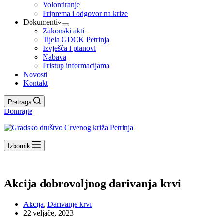
Volontiranje
Priprema i odgovor na krize
Dokumenti
Zakonski akti
Tijela GDCK Petrinja
Izvješća i planovi
Nabava
Pristup informacijama
Novosti
Kontakt
Pretraga
Donirajte
Izbornik
Akcija dobrovoljnog darivanja krvi
Akcija
,
Darivanje krvi
22 veljače, 2023