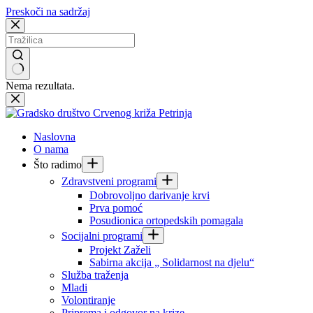
Preskoči na sadržaj
Nema rezultata.
Naslovna
O nama
Što radimo
Zdravstveni programi
Dobrovoljno darivanje krvi
Prva pomoć
Posudionica ortopedskih pomagala
Socijalni programi
Projekt Zaželi
Sabirna akcija „ Solidarnost na djelu“
Služba traženja
Mladi
Volontiranje
Priprema i odgovor na krize