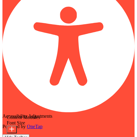
Accessibility Adjustments
Content Modules
Font Size
Powered by
OneTap