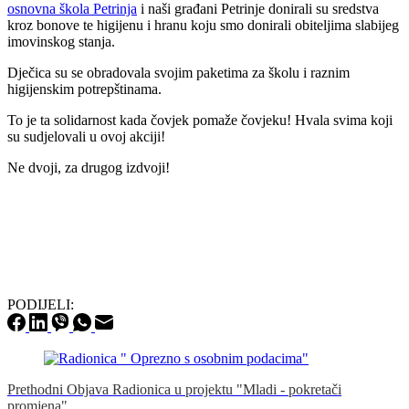
osnovna škola Petrinja
i naši građani Petrinje donirali su sredstva
kroz bonove te higijenu i hranu koju smo donirali obiteljima slabijeg
imovinskog stanja.
Dječica su se obradovala svojim paketima za školu i raznim
higijenskim potrepštinama.
To je ta solidarnost kada čovjek pomaže čovjeku! Hvala svima koji
su sudjelovali u ovoj akciji!
Ne dvoji, za drugog izdvoji!
PODIJELI:
Prethodni
Objava
Radionica u projektu "Mladi - pokretači
promjena"