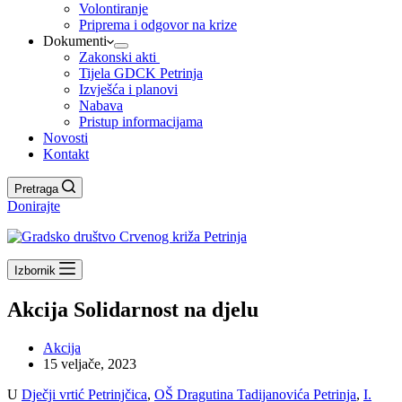
Volontiranje
Priprema i odgovor na krize
Dokumenti
Zakonski akti
Tijela GDCK Petrinja
Izvješća i planovi
Nabava
Pristup informacijama
Novosti
Kontakt
Pretraga
Donirajte
Izbornik
Akcija Solidarnost na djelu
Akcija
15 veljače, 2023
U
Dječji vrtić Petrinjčica
,
OŠ Dragutina Tadijanovića Petrinja
,
I.