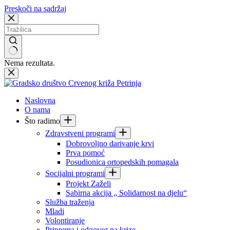
Preskoči na sadržaj
Nema rezultata.
Naslovna
O nama
Što radimo
Zdravstveni programi
Dobrovoljno darivanje krvi
Prva pomoć
Posudionica ortopedskih pomagala
Socijalni programi
Projekt Zaželi
Sabirna akcija „ Solidarnost na djelu“
Služba traženja
Mladi
Volontiranje
Priprema i odgovor na krize