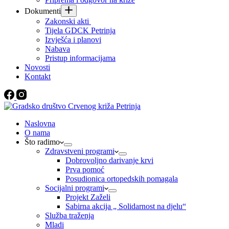
Dokumenti
Zakonski akti
Tijela GDCK Petrinja
Izvješća i planovi
Nabava
Pristup informacijama
Novosti
Kontakt
Naslovna
O nama
Što radimo
Zdravstveni programi
Dobrovoljno darivanje krvi
Prva pomoć
Posudionica ortopedskih pomagala
Socijalni programi
Projekt Zaželi
Sabirna akcija „ Solidarnost na djelu“
Služba traženja
Mladi