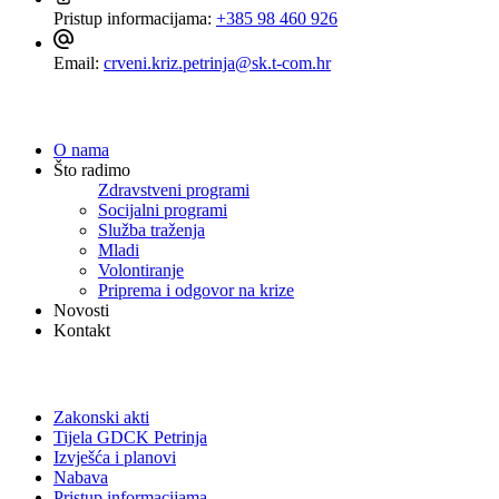
Pristup informacijama:
+385 98 460 926
Email:
crveni.kriz.petrinja@sk.t-com.hr
Navigacija
O nama
Što radimo
Zdravstveni programi
Socijalni programi
Služba traženja
Mladi
Volontiranje
Priprema i odgovor na krize
Novosti
Kontakt
Dokumenti
Zakonski akti
Tijela GDCK Petrinja
Izvješća i planovi
Nabava
Pristup informacijama