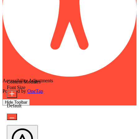
Accessibility Adjustments
Content Modules
Font Size
Powered by
OneTap
Hide Toolbar
Default