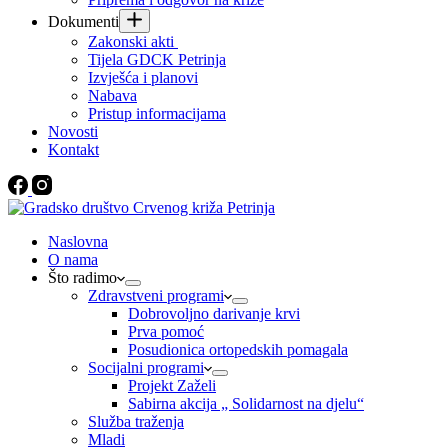
Dokumenti
Zakonski akti
Tijela GDCK Petrinja
Izvješća i planovi
Nabava
Pristup informacijama
Novosti
Kontakt
Naslovna
O nama
Što radimo
Zdravstveni programi
Dobrovoljno darivanje krvi
Prva pomoć
Posudionica ortopedskih pomagala
Socijalni programi
Projekt Zaželi
Sabirna akcija „ Solidarnost na djelu“
Služba traženja
Mladi