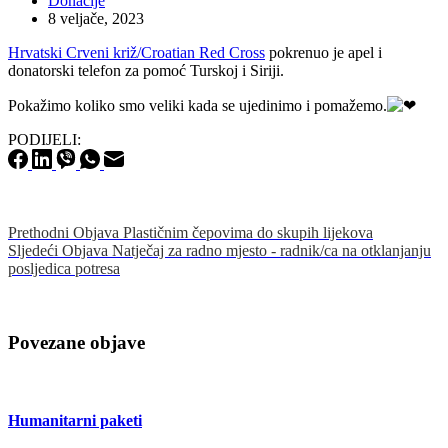
Donacije
8 veljače, 2023
Hrvatski Crveni križ/Croatian Red Cross
pokrenuo je apel i
donatorski telefon za pomoć Turskoj i Siriji.
Pokažimo koliko smo veliki kada se ujedinimo i pomažemo.
PODIJELI:
Prethodni
Objava
Plastičnim čepovima do skupih lijekova
Sljedeći
Objava
Natječaj za radno mjesto - radnik/ca na otklanjanju
posljedica potresa
Povezane objave
Humanitarni paketi