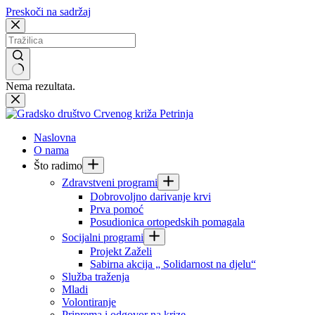
Preskoči na sadržaj
Nema rezultata.
Naslovna
O nama
Što radimo
Zdravstveni programi
Dobrovoljno darivanje krvi
Prva pomoć
Posudionica ortopedskih pomagala
Socijalni programi
Projekt Zaželi
Sabirna akcija „ Solidarnost na djelu“
Služba traženja
Mladi
Volontiranje
Priprema i odgovor na krize