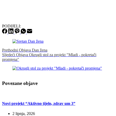
PODIJELI:
Prethodni
Objava
Dan žena
Sljedeći
Objava
Okrugli stol za projekt "Mladi - pokretači
promjena"
Povezane objave
Novi projekt “Aktivno tijelo, zdrav um 3”
2 lipnja, 2026