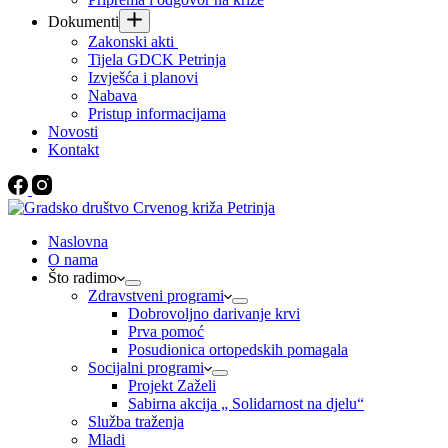
Dokumenti
Zakonski akti
Tijela GDCK Petrinja
Izvješća i planovi
Nabava
Pristup informacijama
Novosti
Kontakt
Naslovna
O nama
Što radimo
Zdravstveni programi
Dobrovoljno darivanje krvi
Prva pomoć
Posudionica ortopedskih pomagala
Socijalni programi
Projekt Zaželi
Sabirna akcija „ Solidarnost na djelu“
Služba traženja
Mladi