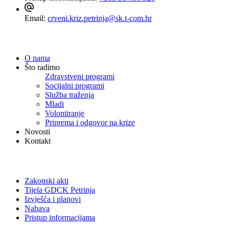
Email:
crveni.kriz.petrinja@sk.t-com.hr
Navigacija
O nama
Što radimo
Zdravstveni programi
Socijalni programi
Služba traženja
Mladi
Volontiranje
Priprema i odgovor na krize
Novosti
Kontakt
Dokumenti
Zakonski akti
Tijela GDCK Petrinja
Izvješća i planovi
Nabava
Pristup informacijama