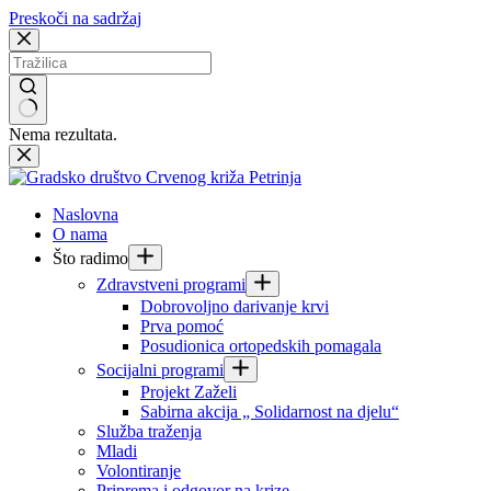
Preskoči na sadržaj
Nema rezultata.
Naslovna
O nama
Što radimo
Zdravstveni programi
Dobrovoljno darivanje krvi
Prva pomoć
Posudionica ortopedskih pomagala
Socijalni programi
Projekt Zaželi
Sabirna akcija „ Solidarnost na djelu“
Služba traženja
Mladi
Volontiranje
Priprema i odgovor na krize