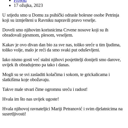
Projekt
17 ožujka, 2023
U srijedu smo u Domu za psihički odrasle bolesne osobe Petrinja
koji su izmješteni u Ravniku napravili pravo veselje.
Doveli smo njihovim korisnicima Crvene nosove koji su ih
obradovali pjesmom, plesom, veseljem.
Kakav je ovo divan dan bio za sve nas, toliko sreće u tim ljudima,
toliko volje, malo je reći da smo svaki put oduševljeni.
Iako nismo gosti već stalni njihovi posjetitelji donijeli smo darove,
uvijek ih obradujemo pa tako i danas.
Mogli su se svi zasladiti kolačima i sokom, te grickalicama i
slatkišima koje obožavaju.
Takve male stvari čime ogromnu sreću i radost!
Hvala im što nas uvijek ugoste!
Hvala njihovoj ravnateljici Mariji Petranović i svim djelatnicima na
susretljivosti!