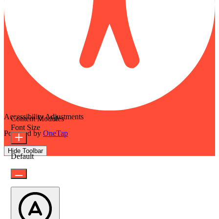
Accessibility Adjustments
Content Modules
Font Size
Powered by
OneTap
Hide Toolbar
Default