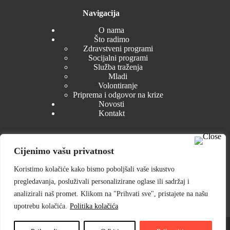
Navigacija
O nama
Što radimo
Zdravstveni programi
Socijalni programi
Služba traženja
Mladi
Volontiranje
Priprema i odgovor na krize
Novosti
Kontakt
Cijenimo vašu privatnost
Dokumenti
Koristimo kolačiće kako bismo poboljšali vaše iskustvo
Zakonski akti
pregledavanja, posluživali personalizirane oglase ili sadržaj i
Tijela GDCK Petrinja
Izvješća i planovi
analizirali naš promet. Klikom na "Prihvati sve", pristajete na našu
Nabava
upotrebu kolačića.
Politika kolačića
Pristup informacijama
© 2025 Gradsko društvo Crvenog križa Petrinja ⎟ Web dizajn