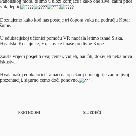
Panonskog mora, te smo u ulozi kornjače i kako one žive, zatim ptice,
vuk, leptir.
Doznajemo kako kod nas postoje tri čopora vuka na području Kotar
šume.
U edukacijskoj učionici pomoću VR naočala letimo iznad Siska,
Hrvatske Kostajnice, Hrastovice i naše predivne Kupe.
Zaista vrijedi posjetiti ovaj centar, vidjeti, naučiti, doživjeti neka nova
iskustva.
Hvala našoj edukatorici Tamari na opsežnoj i ponajprije zanimljivoj
prezentaciji, sigurno ćemo doći ponovno.
PRETHODNI
SLJEDEĆI