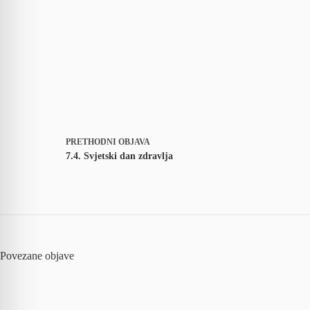
PRETHODNI
OBJAVA
7.4. Svjetski dan zdravlja
Povezane objave