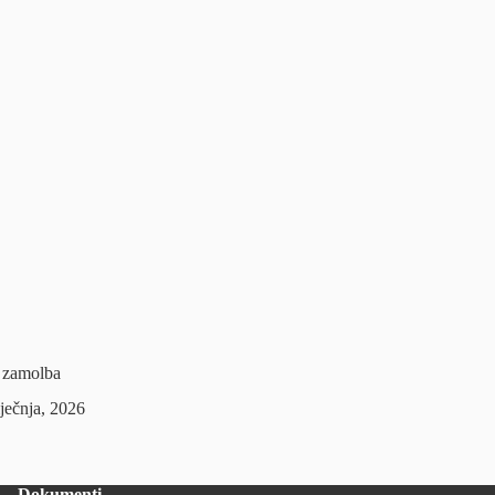
i zamolba
iječnja, 2026
Dokumenti