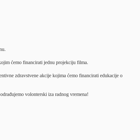
nu.
ojim ćemo financirati jednu projekciju filma.
entivne zdravstvene akcije kojima ćemo financirati edukacije o
va odrađujemo volonterski iza radnog vremena!