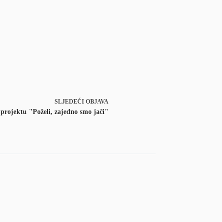
SLJEDEĆI
OBJAVA
 projektu "Poželi, zajedno smo jači"