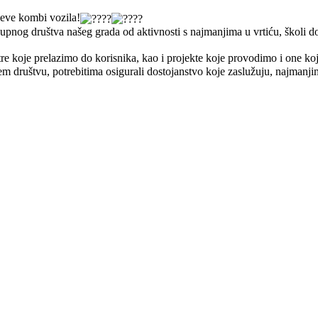
čeve kombi vozila!
kupnog društva našeg grada od aktivnosti s najmanjima u vrtiću, školi 
tre koje prelazimo do korisnika, kao i projekte koje provodimo i one k
jem društvu, potrebitima osigurali dostojanstvo koje zaslužuju, najmanji