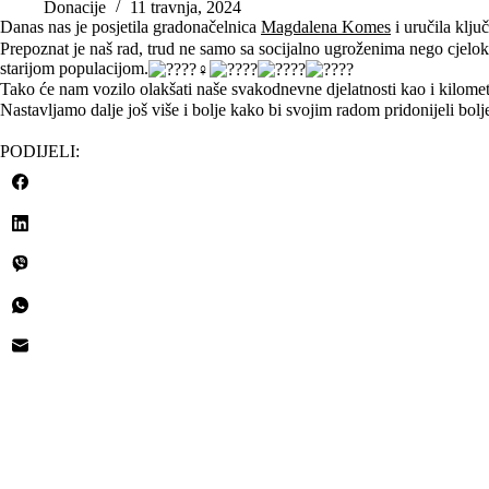
Donacije
11 travnja, 2024
Danas nas je posjetila gradonačelnica
Magdalena Komes
i uručila klju
Prepoznat je naš rad, trud ne samo sa socijalno ugroženima nego cjelo
starijom populacijom.
Tako će nam vozilo olakšati naše svakodnevne djelatnosti kao i kilome
Nastavljamo dalje još više i bolje kako bi svojim radom pridonijeli bol
PODIJELI: