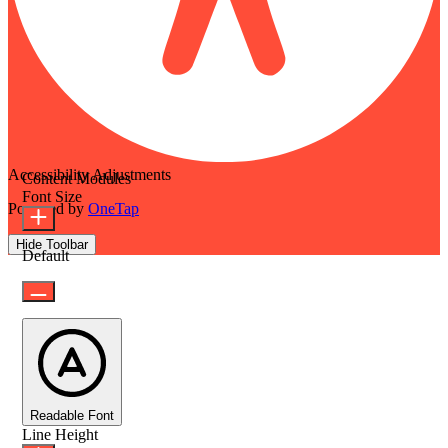
Accessibility Adjustments
Content Modules
Font Size
Powered by
OneTap
Hide Toolbar
Default
Readable Font
Line Height