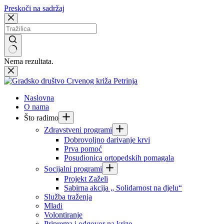
Preskoči na sadržaj
Nema rezultata.
Naslovna
O nama
Što radimo
Zdravstveni programi
Dobrovoljno darivanje krvi
Prva pomoć
Posudionica ortopedskih pomagala
Socijalni programi
Projekt Zaželi
Sabirna akcija „ Solidarnost na djelu“
Služba traženja
Mladi
Volontiranje
Priprema i odgovor na krize