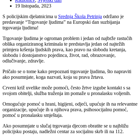
Radionice
,
Svjetski dan
19 listopada, 2023
S policijskim djelatnicima u
Srednja Škola Petrinja
održano je
predavanje “Trgovanje ljudima” na Europski dan suzbijanja
trgovanja ljudima!
Trgovanje ljudima je ogroman problem i jedan od najbrže rastućih
oblika organiziranog kriminala te predstavlja jedan od najtežih
primjera kršenja ljudskih prava, kao pravo na slobodu kretanja,
slobodu i dostojanstvo pojedinca, život, rad, obrazovanje,
odlučivanje, zdravlje.
Pričalo se o tome kako prepoznati trgovanje ljudima, što napraviti
ako posumnjate, koga nazvati, koja su prava žrtava.
Crveni križ uvelike može pomoći, često žrtve izgube kontakt s sa
svojom obitelji, služba traženja im pomaže u pronalasku voljenih.
Omogućuje pomoć u hrani, higijeni, odjeći, upućuje ih na relevantne
organizacije, upućuje ih u njihova prava, psihosocijalnu pomoć,
pomoć u pronalasku smještaja.
Ako posumnjate u slučaj trgovanja djecom obratite se u najbližu
policijsku postaju, nadležni centar za socijalnu skrb ili na 112.