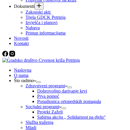
Dokumenti
Zakonski akti
Tijela GDCK Petrinja
Izvješća i planovi
Nabava
Pristup informacijama
Novosti
Kontakt
Naslovna
O nama
Što radimo
Zdravstveni programi
Dobrovoljno darivanje krvi
Prva pomoć
Posudionica ortopedskih pomagala
Socijalni programi
Projekt Zaželi
Sabirna akcija „ Solidarnost na djelu“
Služba traženja
Mladi