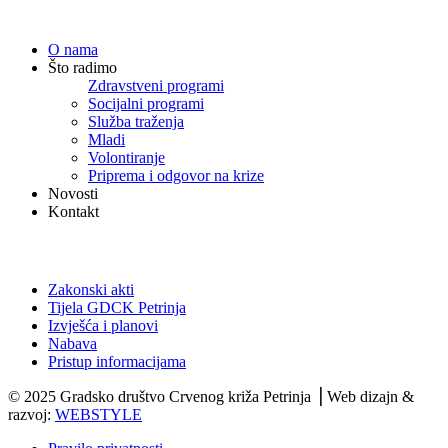
Navigacija
O nama
Što radimo
Zdravstveni programi
Socijalni programi
Služba traženja
Mladi
Volontiranje
Priprema i odgovor na krize
Novosti
Kontakt
Dokumenti
Zakonski akti
Tijela GDCK Petrinja
Izvješća i planovi
Nabava
Pristup informacijama
© 2025 Gradsko društvo Crvenog križa Petrinja ⎟ Web dizajn &
razvoj:
WEBSTYLE