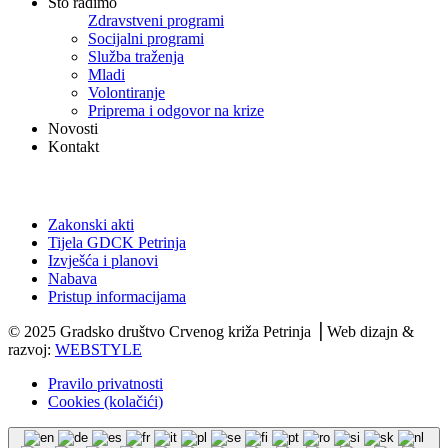
Što radimo
Zdravstveni programi
Socijalni programi
Služba traženja
Mladi
Volontiranje
Priprema i odgovor na krize
Novosti
Kontakt
Dokumenti
Zakonski akti
Tijela GDCK Petrinja
Izvješća i planovi
Nabava
Pristup informacijama
© 2025 Gradsko društvo Crvenog križa Petrinja ⎟ Web dizajn &
razvoj:
WEBSTYLE
Pravilo privatnosti
Cookies (kolačići)