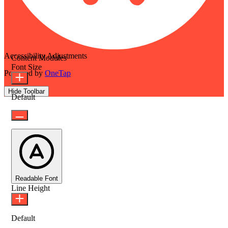
Accessibility Adjustments
Content Modules
Font Size
Powered by
OneTap
Hide Toolbar
Default
Readable Font
Line Height
Default