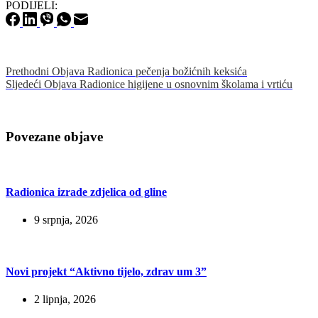
PODIJELI:
Prethodni
Objava
Radionica pečenja božićnih keksića
Sljedeći
Objava
Radionice higijene u osnovnim školama i vrtiću
Povezane objave
Radionica izrade zdjelica od gline
9 srpnja, 2026
Novi projekt “Aktivno tijelo, zdrav um 3”
2 lipnja, 2026