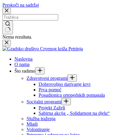
Preskoči na sadržaj
Nema rezultata.
Naslovna
O nama
Što radimo
Zdravstveni programi
Dobrovoljno darivanje krvi
Prva pomoć
Posudionica ortopedskih pomagala
Socijalni programi
Projekt Zaželi
Sabirna akcija „ Solidarnost na djelu“
Služba traženja
Mladi
Volontiranje
Priprema i odgovor na krize