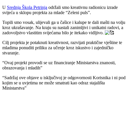
U
Srednja Škola Petrinja
održali smo kreativnu radionicu izrade
svijeća u sklopu projekta za mlade “Zeleni puls”.
Topili smo vosak, ulijevali ga u čašice i kalupe te dali mašti na volju
kroz ukrašavanje. Na kraju su nastali zanimljivi i unikatni radovi, a
zadovoljstvo vlastitim svijećama bilo je itekako vidljivo.
Cilj projekta je potaknuti kreativnost, razvijati praktične vještine te
mladima ponuditi priliku za učenje kroz iskustvo i zajedničko
stvaranje.
“Ovaj projekt provodi se uz financiranje Ministarstva znanosti,
obrazovanja i mladih”
“Sadržaj ove objave u isključivoj je odgovornosti Korisnika i ni pod
kojim se u uvjetima ne može smatrati kao odraz stajališta
Ministarstva”