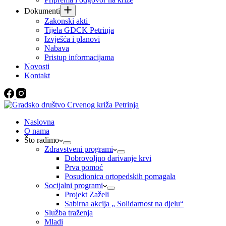
Dokumenti
Zakonski akti
Tijela GDCK Petrinja
Izvješća i planovi
Nabava
Pristup informacijama
Novosti
Kontakt
Naslovna
O nama
Što radimo
Zdravstveni programi
Dobrovoljno darivanje krvi
Prva pomoć
Posudionica ortopedskih pomagala
Socijalni programi
Projekt Zaželi
Sabirna akcija „ Solidarnost na djelu“
Služba traženja
Mladi