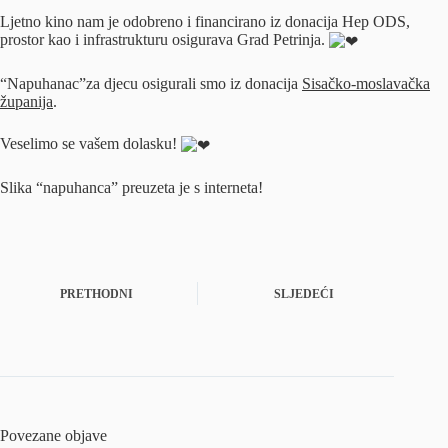
Ljetno kino nam je odobreno i financirano iz donacija Hep ODS,
prostor kao i infrastrukturu osigurava Grad Petrinja.
“Napuhanac”za djecu osigurali smo iz donacija
Sisačko-moslavačka
županija
.
Veselimo se vašem dolasku!
Slika “napuhanca” preuzeta je s interneta!
PRETHODNI
SLJEDEĆI
Povezane objave