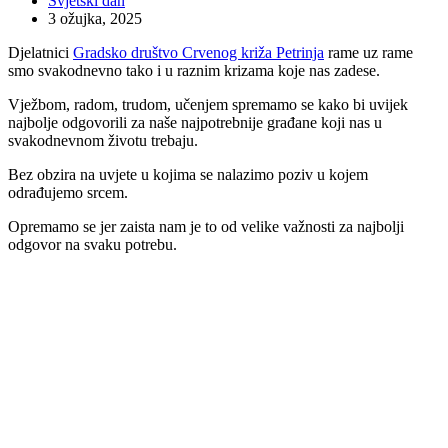
Svjetski dan
3 ožujka, 2025
Djelatnici
Gradsko društvo Crvenog križa Petrinja
rame uz rame
smo svakodnevno tako i u raznim krizama koje nas zadese.
Vježbom, radom, trudom, učenjem spremamo se kako bi uvijek
najbolje odgovorili za naše najpotrebnije građane koji nas u
svakodnevnom životu trebaju.
Bez
obzira na uvjete u kojima se nalazimo poziv u kojem
odrađujemo srcem.
Opremamo se jer zaista nam je to od velike važnosti za najbolji
odgovor na svaku potrebu.