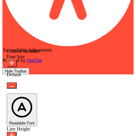
Accessibility Adjustments
Content Modules
Font Size
Powered by
OneTap
Hide Toolbar
Default
Readable Font
Line Height