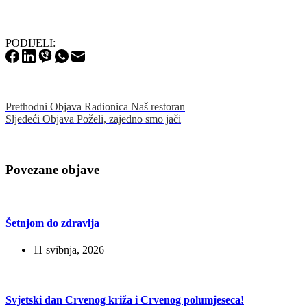
PODIJELI:
Prethodni
Objava
Radionica Naš restoran
Sljedeći
Objava
Poželi, zajedno smo jači
Povezane objave
Šetnjom do zdravlja
11 svibnja, 2026
Svjetski dan Crvenog križa i Crvenog polumjeseca!