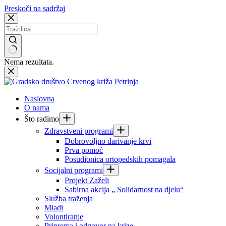
Preskoči na sadržaj
Nema rezultata.
Naslovna
O nama
Što radimo
Zdravstveni programi
Dobrovoljno darivanje krvi
Prva pomoć
Posudionica ortopedskih pomagala
Socijalni programi
Projekt Zaželi
Sabirna akcija „ Solidarnost na djelu“
Služba traženja
Mladi
Volontiranje
Priprema i odgovor na krize