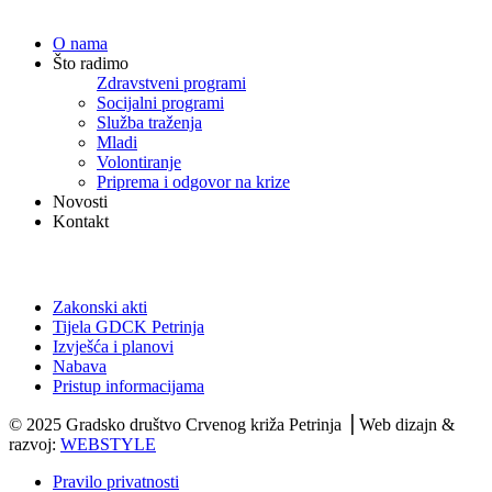
Navigacija
O nama
Što radimo
Zdravstveni programi
Socijalni programi
Služba traženja
Mladi
Volontiranje
Priprema i odgovor na krize
Novosti
Kontakt
Dokumenti
Zakonski akti
Tijela GDCK Petrinja
Izvješća i planovi
Nabava
Pristup informacijama
© 2025 Gradsko društvo Crvenog križa Petrinja ⎟ Web dizajn &
razvoj:
WEBSTYLE
Pravilo privatnosti