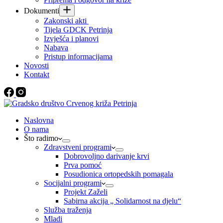
Dokumenti
Zakonski akti
Tijela GDCK Petrinja
Izvješća i planovi
Nabava
Pristup informacijama
Novosti
Kontakt
Naslovna
O nama
Što radimo
Zdravstveni programi
Dobrovoljno darivanje krvi
Prva pomoć
Posudionica ortopedskih pomagala
Socijalni programi
Projekt Zaželi
Sabirna akcija „ Solidarnost na djelu“
Služba traženja
Mladi