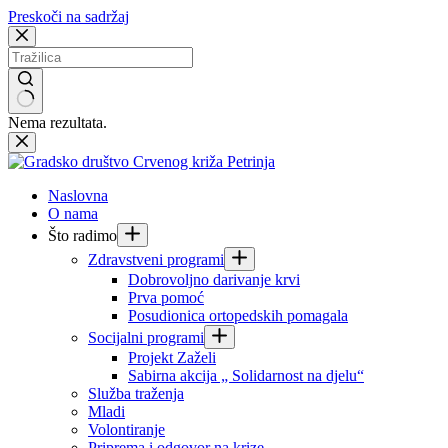
Preskoči na sadržaj
Nema rezultata.
Naslovna
O nama
Što radimo
Zdravstveni programi
Dobrovoljno darivanje krvi
Prva pomoć
Posudionica ortopedskih pomagala
Socijalni programi
Projekt Zaželi
Sabirna akcija „ Solidarnost na djelu“
Služba traženja
Mladi
Volontiranje
Priprema i odgovor na krize