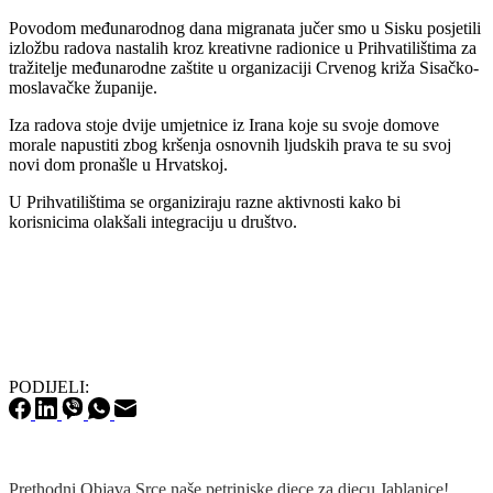
Povodom međunarodnog dana migranata jučer smo u Sisku posjetili
izložbu radova nastalih kroz kreativne radionice u Prihvatilištima za
tražitelje međunarodne zaštite u organizaciji Crvenog križa Sisačko-
moslavačke županije.
Iza radova stoje dvije umjetnice iz Irana koje su svoje domove
morale napustiti zbog kršenja osnovnih ljudskih prava te su svoj
novi dom pronašle u Hrvatskoj.
U Prihvatilištima se organiziraju razne aktivnosti kako bi
korisnicima olakšali integraciju u
društvo.
PODIJELI:
Prethodni
Objava
Srce naše petrinjske djece za djecu Jablanice!