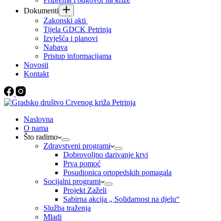
Dokumenti
Zakonski akti
Tijela GDCK Petrinja
Izvješća i planovi
Nabava
Pristup informacijama
Novosti
Kontakt
Naslovna
O nama
Što radimo
Zdravstveni programi
Dobrovoljno darivanje krvi
Prva pomoć
Posudionica ortopedskih pomagala
Socijalni programi
Projekt Zaželi
Sabirna akcija „ Solidarnost na djelu“
Služba traženja
Mladi