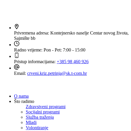
Kontakt
Privremena adresa:
Kontejnersko naselje Centar novog života,
Sajmište bb
Radno vrijeme:
Pon - Pet: 7:00 - 15:00
Pristup informacijama:
+385 98 460 926
Email:
crveni.kriz.petrinja@sk.t-com.hr
Navigacija
O nama
Što radimo
Zdravstveni programi
Socijalni programi
Služba traženja
Mladi
Volontiranje