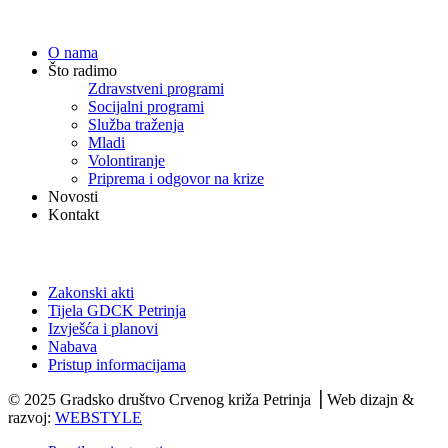
Navigacija
O nama
Što radimo
Zdravstveni programi
Socijalni programi
Služba traženja
Mladi
Volontiranje
Priprema i odgovor na krize
Novosti
Kontakt
Dokumenti
Zakonski akti
Tijela GDCK Petrinja
Izvješća i planovi
Nabava
Pristup informacijama
© 2025 Gradsko društvo Crvenog križa Petrinja ⎟ Web dizajn &
razvoj:
WEBSTYLE