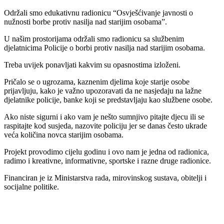
Održali smo edukativnu radionicu “Osvješćivanje javnosti o
nužnosti borbe protiv nasilja nad starijim osobama”.
U našim prostorijama održali smo radionicu sa službenim
djelatnicima Policije o borbi protiv nasilja nad starijim osobama.
Treba uvijek ponavljati kakvim su opasnostima izloženi.
Pričalo se o ugrozama, kaznenim djelima koje starije osobe
prijavljuju, kako je važno upozoravati da ne nasjedaju na lažne
djelatnike policije, banke koji se predstavljaju kao službene osobe.
Ako niste sigurni i ako vam je nešto sumnjivo pitajte djecu ili se
raspitajte kod susjeda, nazovite policiju jer se danas često ukrade
veća količina novca starijim osobama.
Projekt provodimo cijelu godinu i ovo nam je jedna od radionica,
radimo i kreativne, informativne, sportske i razne druge radionice.
Financiran je iz Ministarstva rada, mirovinskog sustava, obitelji i
socijalne politike.