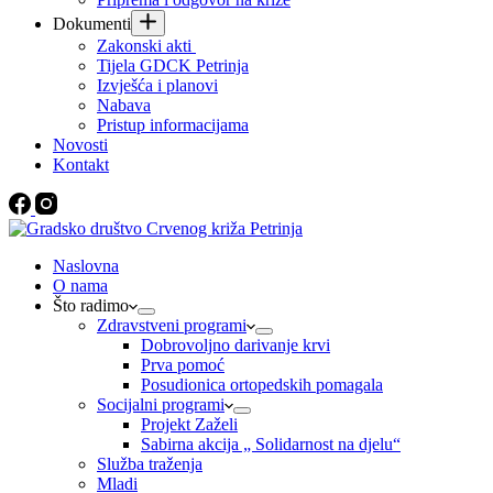
Dokumenti
Zakonski akti
Tijela GDCK Petrinja
Izvješća i planovi
Nabava
Pristup informacijama
Novosti
Kontakt
Naslovna
O nama
Što radimo
Zdravstveni programi
Dobrovoljno darivanje krvi
Prva pomoć
Posudionica ortopedskih pomagala
Socijalni programi
Projekt Zaželi
Sabirna akcija „ Solidarnost na djelu“
Služba traženja
Mladi