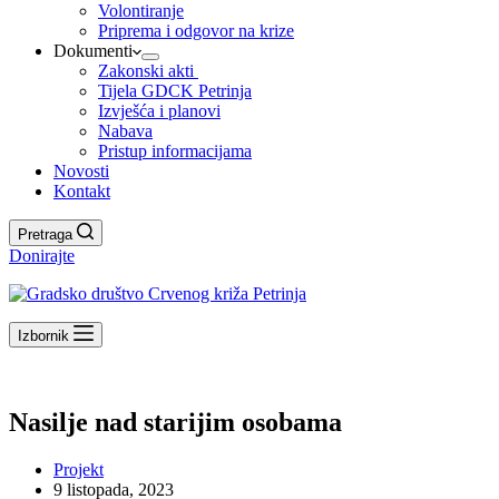
Volontiranje
Priprema i odgovor na krize
Dokumenti
Zakonski akti
Tijela GDCK Petrinja
Izvješća i planovi
Nabava
Pristup informacijama
Novosti
Kontakt
Pretraga
Donirajte
Izbornik
Nasilje nad starijim osobama
Projekt
9 listopada, 2023