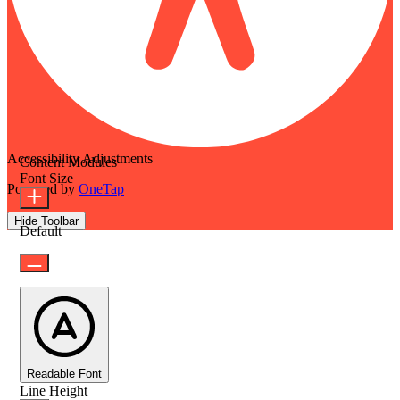
Accessibility Adjustments
Content Modules
Font Size
Powered by
OneTap
Hide Toolbar
Default
Readable Font
Line Height