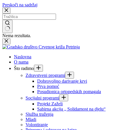
Preskoči na sadržaj
Nema rezultata.
Naslovna
O nama
Što radimo
Zdravstveni programi
Dobrovoljno darivanje krvi
Prva pomoć
Posudionica ortopedskih pomagala
Socijalni programi
Projekt Zaželi
Sabirna akcija „ Solidarnost na djelu“
Služba traženja
Mladi
Volontiranje
Priprema i odgovor na krize