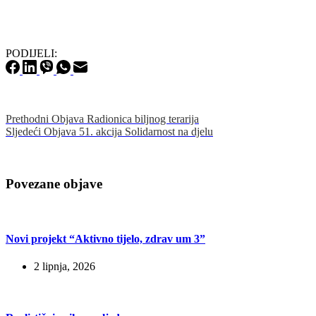
PODIJELI:
Prethodni
Objava
Radionica biljnog terarija
Sljedeći
Objava
51. akcija Solidarnost na djelu
Povezane objave
Novi projekt “Aktivno tijelo, zdrav um 3”
2 lipnja, 2026