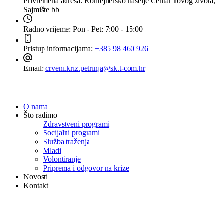
Privremena adresa:
Kontejnersko naselje Centar novog života,
Sajmište bb
Radno vrijeme:
Pon - Pet: 7:00 - 15:00
Pristup informacijama:
+385 98 460 926
Email:
crveni.kriz.petrinja@sk.t-com.hr
Navigacija
O nama
Što radimo
Zdravstveni programi
Socijalni programi
Služba traženja
Mladi
Volontiranje
Priprema i odgovor na krize
Novosti
Kontakt
Dokumenti