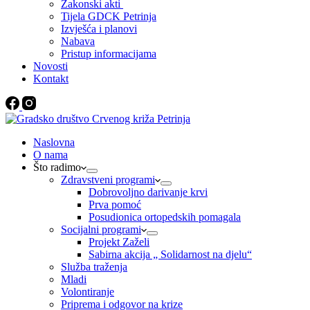
Zakonski akti
Tijela GDCK Petrinja
Izvješća i planovi
Nabava
Pristup informacijama
Novosti
Kontakt
Naslovna
O nama
Što radimo
Zdravstveni programi
Dobrovoljno darivanje krvi
Prva pomoć
Posudionica ortopedskih pomagala
Socijalni programi
Projekt Zaželi
Sabirna akcija „ Solidarnost na djelu“
Služba traženja
Mladi
Volontiranje
Priprema i odgovor na krize