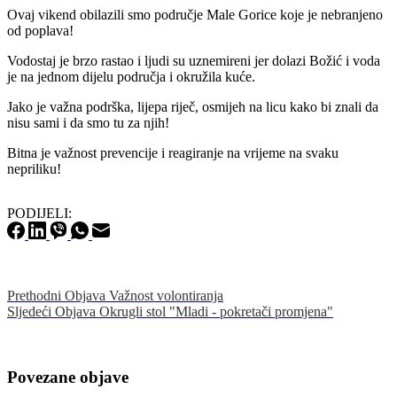
Ovaj vikend obilazili smo područje Male Gorice koje je nebranjeno
od poplava!
Vodostaj je brzo rastao i ljudi su uznemireni jer dolazi Božić i voda
je na jednom dijelu područja i okružila kuće.
Jako je važna podrška, lijepa riječ, osmijeh na licu kako bi znali da
nisu sami i da smo tu za njih!
Bitna je važnost prevencije i reagiranje na vrijeme na svaku
nepriliku!
PODIJELI:
Prethodni
Objava
Važnost volontiranja
Sljedeći
Objava
Okrugli stol "Mladi - pokretači promjena"
Povezane objave