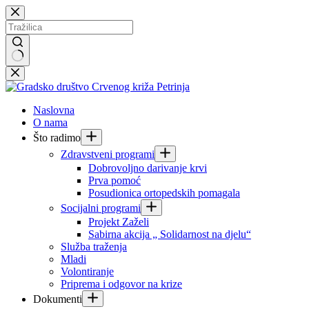
Preskoči
na
sadržaj
Nema
rezultata.
Naslovna
O nama
Što radimo
Zdravstveni programi
Dobrovoljno darivanje krvi
Prva pomoć
Posudionica ortopedskih pomagala
Socijalni programi
Projekt Zaželi
Sabirna akcija „ Solidarnost na djelu“
Služba traženja
Mladi
Volontiranje
Priprema i odgovor na krize
Dokumenti