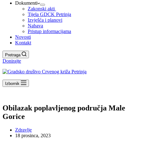
Dokumenti
Zakonski akti
Tijela GDCK Petrinja
Izvješća i planovi
Nabava
Pristup informacijama
Novosti
Kontakt
Pretraga
Donirajte
Izbornik
Obilazak poplavljenog područja Male
Gorice
Zdravlje
18 prosinca, 2023