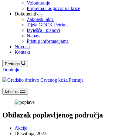
Volontiranje
Priprema i odgovor na krize
Dokumenti
Zakonski akti
Tijela GDCK Petrinja
Izvješća i planovi
Nabava
Pristup informacijama
Novosti
Kontakt
Pretraga
Donirajte
Izbornik
Obilazak poplavljenog područja
Akcija
18 svibnja, 2023