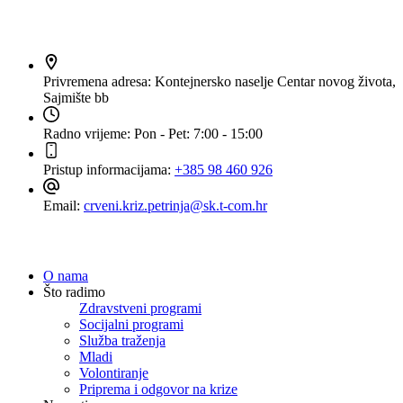
Kontakt
Privremena adresa:
Kontejnersko naselje Centar novog života,
Sajmište bb
Radno vrijeme:
Pon - Pet: 7:00 - 15:00
Pristup informacijama:
+385 98 460 926
Email:
crveni.kriz.petrinja@sk.t-com.hr
Navigacija
O nama
Što radimo
Zdravstveni programi
Socijalni programi
Služba traženja
Mladi
Volontiranje
Priprema i odgovor na krize