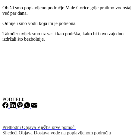
Obišli smo poplavljeno područje Male Gorice gdje pratimo vodostaj
već par dana.
Odnijeli smo vodu koja im je potrebna.
Također uvijek smo uz vas i kao podrška, kako bi i ovo zajedno
izdržali što bezbolnije.
PODIJELI:
Prethodni
Objava
Vježba prve pomoći
Sljedeći
Objava
Dostava vode na poplavljenom području