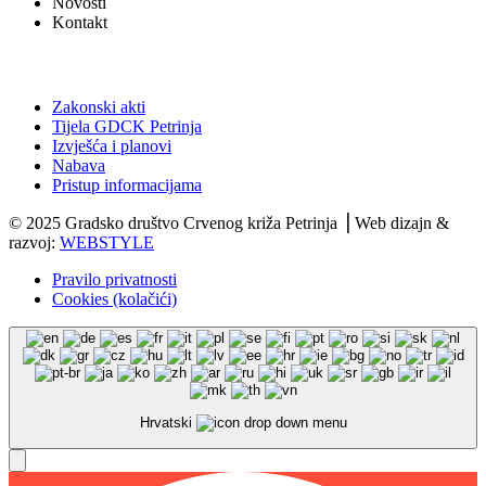
Novosti
Kontakt
Dokumenti
Zakonski akti
Tijela GDCK Petrinja
Izvješća i planovi
Nabava
Pristup informacijama
© 2025 Gradsko društvo Crvenog križa Petrinja ⎟ Web dizajn &
razvoj:
WEBSTYLE
Pravilo privatnosti
Cookies (kolačići)
Hrvatski