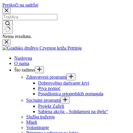
Preskoči na sadržaj
Nema rezultata.
Naslovna
O nama
Što radimo
Zdravstveni programi
Dobrovoljno darivanje krvi
Prva pomoć
Posudionica ortopedskih pomagala
Socijalni programi
Projekt Zaželi
Sabirna akcija „ Solidarnost na djelu“
Služba traženja
Mladi
Volontiranje
Priprema i odgovor na krize