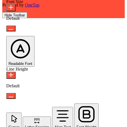
Font Size
Powered by
OneTap
Hide Toolbar
Default
Readable Font
Line Height
Default