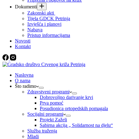
Dokumenti
Zakonski akti
Tijela GDCK Petrinja
Izvješća i planovi
Nabava
Pristup informacijama
Novosti
Kontakt
Naslovna
O nama
Što radimo
Zdravstveni programi
Dobrovoljno darivanje krvi
Prva pomoć
Posudionica ortopedskih pomagala
Socijalni programi
Projekt Zaželi
Sabirna akcija „ Solidarnost na djelu“
Služba traženja
Mladi