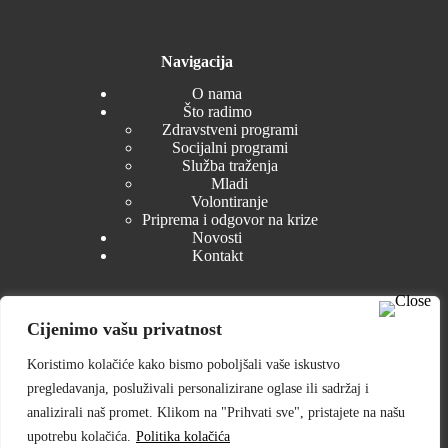
Navigacija
O nama
Što radimo
Zdravstveni programi
Socijalni programi
Služba traženja
Mladi
Volontiranje
Priprema i odgovor na krize
Novosti
Kontakt
Cijenimo vašu privatnost
Dokumenti
Koristimo kolačiće kako bismo poboljšali vaše iskustvo
Zakonski akti
pregledavanja, posluživali personalizirane oglase ili sadržaj i
Tijela GDCK Petrinja
Izvješća i planovi
analizirali naš promet. Klikom na "Prihvati sve", pristajete na našu
Nabava
upotrebu kolačića.
Politika kolačića