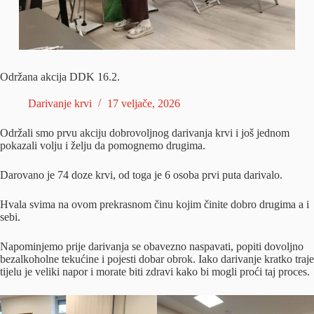
Održana akcija DDK 16.2.
Darivanje krvi
17 veljače, 2026
Održali smo prvu akciju dobrovoljnog darivanja krvi i još jednom
pokazali volju i želju da pomognemo drugima.
Darovano je 74 doze krvi, od toga je 6 osoba prvi puta darivalo.
Hvala svima na ovom prekrasnom činu kojim činite dobro drugima a i
sebi.
Napominjemo prije darivanja se obavezno naspavati, popiti dovoljno
bezalkoholne tekućine i pojesti dobar obrok. Iako darivanje kratko traje
tijelu je veliki napor i morate biti zdravi kako bi mogli proći taj proces.