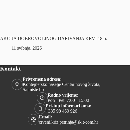
AKCIJA DOBROVOLJNOG DARIVANJA KRVI 18.5.
11 svibnja, 2026
Kontakt
Privremena adresa:
Kontejnersko naselje Centar novog života,
Sajmište bb
Radno vrijeme:
Pon - Pet: 7:00 - 15:00
Pristup informacijama:
+385 98 460 926
Email:
crveni.kriz.petrinja@sk.t-com.hr