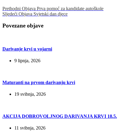
Prethodni
Objava
Prva pomoć za kandidate autoškole
Sljedeći
Objava
Svjetski dan djece
Povezane objave
Darivanje krvi u vojarni
9 lipnja, 2026
Maturanti na prvom darivanju krvi
19 svibnja, 2026
AKCIJA DOBROVOLJNOG DARIVANJA KRVI 18.5.
11 svibnja, 2026