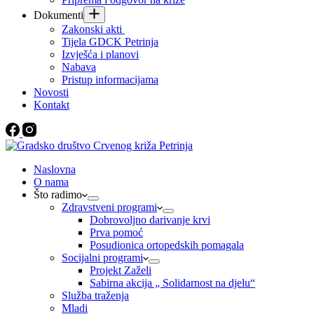
Dokumenti
Zakonski akti
Tijela GDCK Petrinja
Izvješća i planovi
Nabava
Pristup informacijama
Novosti
Kontakt
Naslovna
O nama
Što radimo
Zdravstveni programi
Dobrovoljno darivanje krvi
Prva pomoć
Posudionica ortopedskih pomagala
Socijalni programi
Projekt Zaželi
Sabirna akcija „ Solidarnost na djelu“
Služba traženja
Mladi