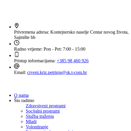
Kontakt
Privremena adresa:
Kontejnersko naselje Centar novog života,
Sajmište bb
Radno vrijeme:
Pon - Pet: 7:00 - 15:00
Pristup informacijama:
+385 98 460 926
Email:
crveni.kriz.petrinja@sk.t-com.hr
Navigacija
O nama
Što radimo
Zdravstveni programi
Socijalni programi
Služba traženja
Mladi
Volontiranje