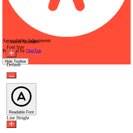
Accessibility Adjustments
Content Modules
Font Size
Powered by
OneTap
Hide Toolbar
Default
Readable Font
Line Height