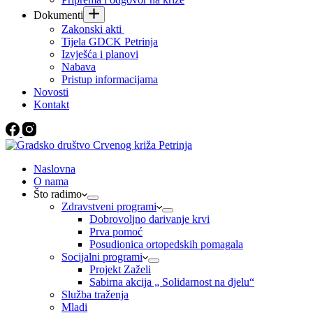
Dokumenti
Zakonski akti
Tijela GDCK Petrinja
Izvješća i planovi
Nabava
Pristup informacijama
Novosti
Kontakt
Naslovna
O nama
Što radimo
Zdravstveni programi
Dobrovoljno darivanje krvi
Prva pomoć
Posudionica ortopedskih pomagala
Socijalni programi
Projekt Zaželi
Sabirna akcija „ Solidarnost na djelu“
Služba traženja
Mladi