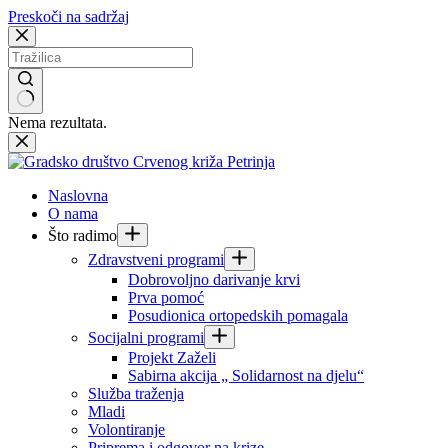
Preskoči na sadržaj
Nema rezultata.
Naslovna
O nama
Što radimo
Zdravstveni programi
Dobrovoljno darivanje krvi
Prva pomoć
Posudionica ortopedskih pomagala
Socijalni programi
Projekt Zaželi
Sabirna akcija „ Solidarnost na djelu“
Služba traženja
Mladi
Volontiranje
Priprema i odgovor na krize