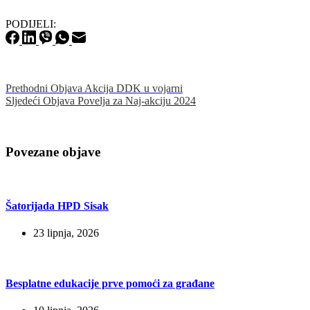
PODIJELI:
Prethodni
Objava
Akcija DDK u vojarni
Sljedeći
Objava
Povelja za Naj-akciju 2024
Povezane objave
Šatorijada HPD Sisak
23 lipnja, 2026
Besplatne edukacije prve pomoći za građane