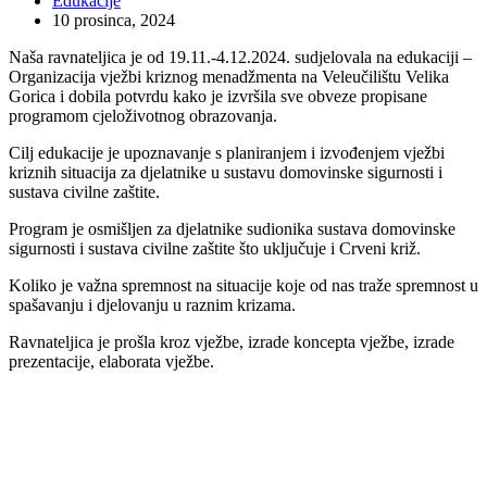
Edukacije
10 prosinca, 2024
Naša ravnateljica je od 19.11.-4.12.2024. sudjelovala na edukaciji –
Organizacija vježbi kriznog menadžmenta na Veleučilištu Velika
Gorica i dobila potvrdu kako je izvršila sve obveze propisane
programom cjeloživotnog obrazovanja.
Cilj edukacije je upoznavanje s planiranjem i izvođenjem vježbi
kriznih situacija za djelatnike u sustavu domovinske sigurnosti i
sustava civilne zaštite.
Program je osmišljen za djelatnike sudionika sustava domovinske
sigurnosti i sustava civilne
zaštite što uključuje i Crveni križ.
Koliko je važna spremnost na situacije koje od nas traže spremnost u
spašavanju i djelovanju u raznim krizama.
Ravnateljica je prošla kroz vježbe, izrade koncepta vježbe, izrade
prezentacije, elaborata vježbe.