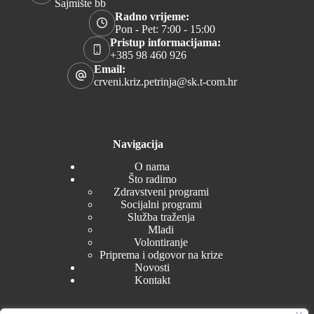
Sajmište bb
Radno vrijeme:
Pon - Pet: 7:00 - 15:00
Pristup informacijama:
+385 98 460 926
Email:
crveni.kriz.petrinja@sk.t-com.hr
Navigacija
O nama
Što radimo
Zdravstveni programi
Socijalni programi
Služba traženja
Mladi
Volontiranje
Priprema i odgovor na krize
Novosti
Kontakt