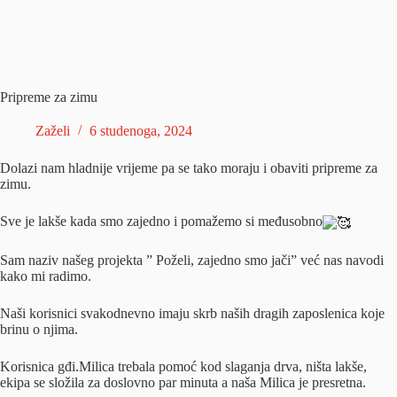
Pripreme za zimu
Zaželi
6 studenoga, 2024
Dolazi nam hladnije vrijeme pa se tako moraju i obaviti pripreme za
zimu.
Sve je lakše kada smo zajedno i pomažemo si međusobno
Sam naziv našeg projekta ” Poželi, zajedno smo jači” već nas navodi
kako mi radimo.
Naši
korisnici svakodnevno imaju skrb naših dragih zaposlenica koje
brinu o njima.
Korisnica gđi.Milica trebala pomoć kod slaganja drva, ništa lakše,
ekipa se složila za doslovno par minuta a naša Milica je presretna.