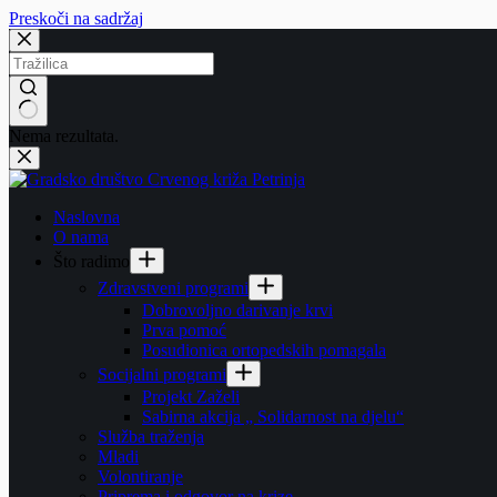
Preskoči na sadržaj
Nema rezultata.
Naslovna
O nama
Što radimo
Zdravstveni programi
Dobrovoljno darivanje krvi
Prva pomoć
Posudionica ortopedskih pomagala
Socijalni programi
Projekt Zaželi
Sabirna akcija „ Solidarnost na djelu“
Služba traženja
Mladi
Volontiranje
Priprema i odgovor na krize