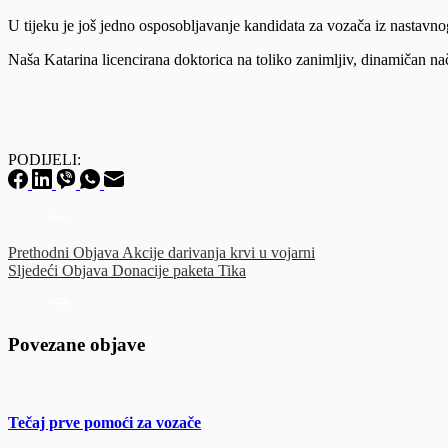
U tijeku je još jedno osposobljavanje kandidata za vozača iz nastav
Naša Katarina licencirana doktorica na toliko zanimljiv, dinamičan način
PODIJELI:
Prethodni
Objava
Akcije darivanja krvi u vojarni
Sljedeći
Objava
Donacije paketa Tika
Povezane objave
Tečaj prve pomoći za vozače