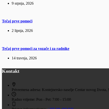
9 srpnja, 2026
Tečaj prve pomoći
2 lipnja, 2026
Tečaj prve pomoći za vozače i za radnike
14 travnja, 2026
Kontakt
Privremena adresa:
Kontejnersko naselje Centar novog života, 
Radno vrijeme:
Pon - Pet: 7:00 - 15:00