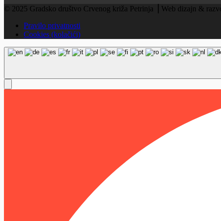
© 2025 Gradsko društvo Crvenog križa Petrinja ⎟ Web dizajn & razv
Pravilo privatnosti
Cookies (kolačići)