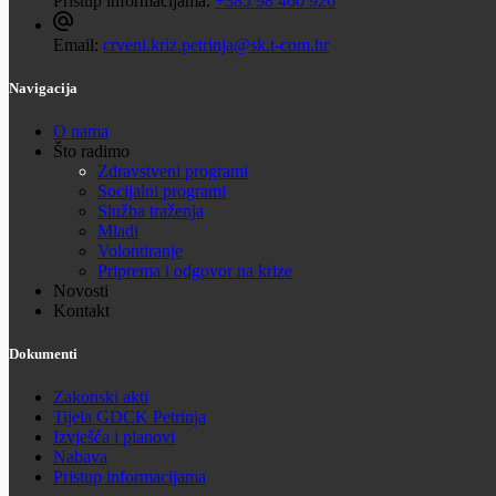
Pristup informacijama:
+385 98 460 926
Email:
crveni.kriz.petrinja@sk.t-com.hr
Navigacija
O nama
Što radimo
Zdravstveni programi
Socijalni programi
Služba traženja
Mladi
Volontiranje
Priprema i odgovor na krize
Novosti
Kontakt
Dokumenti
Zakonski akti
Tijela GDCK Petrinja
Izvješća i planovi
Nabava
Pristup informacijama