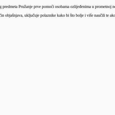
nog predmeta Pružanje prve pomoći osobama ozlijeđenima u prometnoj ne
 objašnjava, uključuje polaznike kako bi što bolje i više naučili te ako j