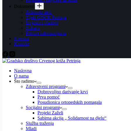
Dokumenti
Zakonski akti
Tijela GDCK Petrinja
Izvješća i planovi
Nabava
Pristup informacijama
Novosti
Kontakt
Naslovna
O nama
Što radimo
Zdravstveni programi
Dobrovoljno darivanje krvi
Prva pomoć
Posudionica ortopedskih pomagala
Socijalni programi
Projekt Zaželi
Sabirna akcija „ Solidarnost na djelu“
Služba traženja
Mladi