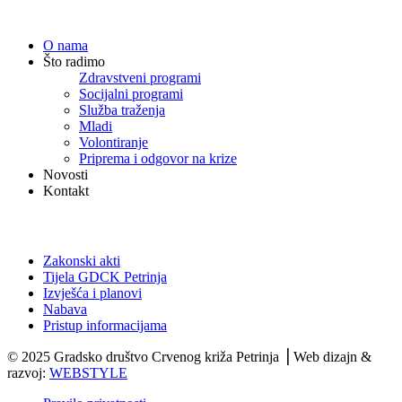
Navigacija
O nama
Što radimo
Zdravstveni programi
Socijalni programi
Služba traženja
Mladi
Volontiranje
Priprema i odgovor na krize
Novosti
Kontakt
Dokumenti
Zakonski akti
Tijela GDCK Petrinja
Izvješća i planovi
Nabava
Pristup informacijama
© 2025 Gradsko društvo Crvenog križa Petrinja ⎟ Web dizajn &
razvoj:
WEBSTYLE