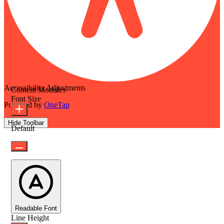
Accessibility Adjustments
Content Modules
Font Size
Powered by
OneTap
Hide Toolbar
Default
Readable Font
Line Height