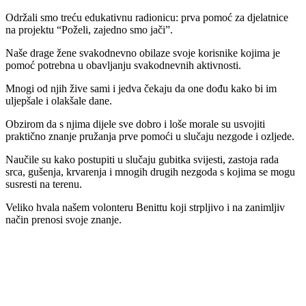
Održali smo treću edukativnu radionicu: prva pomoć za djelatnice
na projektu “Poželi, zajedno smo jači”.
Naše drage žene svakodnevno obilaze svoje korisnike kojima je
pomoć potrebna u obavljanju svakodnevnih aktivnosti.
Mnogi od njih žive sami i jedva čekaju da one dođu kako bi im
uljepšale i olakšale dane.
Obzirom da s njima dijele sve dobro i loše morale su usvojiti
praktično znanje pružanja prve pomoći u slučaju nezgode i ozljede.
Naučile su kako postupiti u slučaju gubitka svijesti, zastoja rada
srca, gušenja, krvarenja i mnogih drugih nezgoda s kojima se mogu
susresti na terenu.
Veliko hvala našem volonteru Benittu koji strpljivo i na zanimljiv
način prenosi svoje znanje.