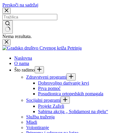
Preskoči na sadržaj
Nema rezultata.
Naslovna
O nama
Što radimo
Zdravstveni programi
Dobrovoljno darivanje krvi
Prva pomoć
Posudionica ortopedskih pomagala
Socijalni programi
Projekt Zaželi
Sabirna akcija „ Solidarnost na djelu“
Služba traženja
Mladi
Volontiranje
Priprema i odgovor na krize