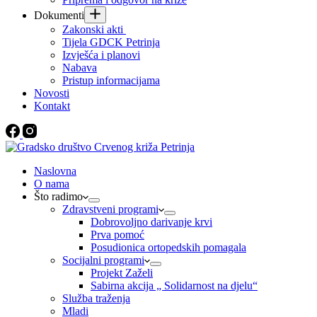
Dokumenti
Zakonski akti
Tijela GDCK Petrinja
Izvješća i planovi
Nabava
Pristup informacijama
Novosti
Kontakt
Naslovna
O nama
Što radimo
Zdravstveni programi
Dobrovoljno darivanje krvi
Prva pomoć
Posudionica ortopedskih pomagala
Socijalni programi
Projekt Zaželi
Sabirna akcija „ Solidarnost na djelu“
Služba traženja
Mladi