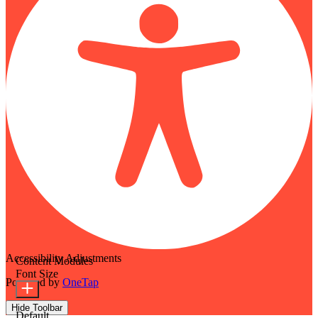
Accessibility Adjustments
Content Modules
Font Size
Powered by
OneTap
Hide Toolbar
Default