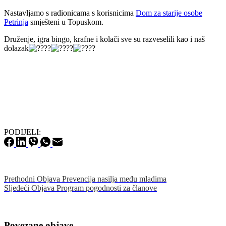
Nastavljamo s radionicama s korisnicima
Dom za starije osobe
Petrinja
smješteni u Topuskom.
Druženje, igra bingo, krafne i kolači sve su razveselili kao i naš
dolazak
PODIJELI:
Prethodni
Objava
Prevencija nasilja među mladima
Sljedeći
Objava
Program pogodnosti za članove
Povezane objave