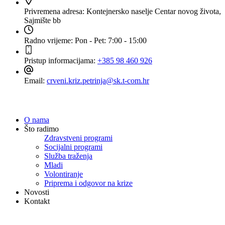
Privremena adresa:
Kontejnersko naselje Centar novog života,
Sajmište bb
Radno vrijeme:
Pon - Pet: 7:00 - 15:00
Pristup informacijama:
+385 98 460 926
Email:
crveni.kriz.petrinja@sk.t-com.hr
Navigacija
O nama
Što radimo
Zdravstveni programi
Socijalni programi
Služba traženja
Mladi
Volontiranje
Priprema i odgovor na krize
Novosti
Kontakt
Dokumenti