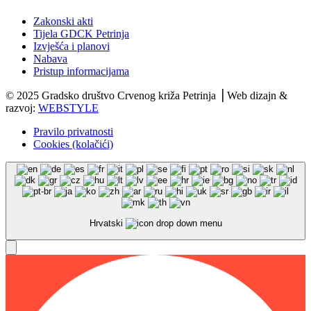
Zakonski akti
Tijela GDCK Petrinja
Izvješća i planovi
Nabava
Pristup informacijama
© 2025 Gradsko društvo Crvenog križa Petrinja ⎟ Web dizajn &
razvoj:
WEBSTYLE
Pravilo privatnosti
Cookies (kolačići)
Hrvatski