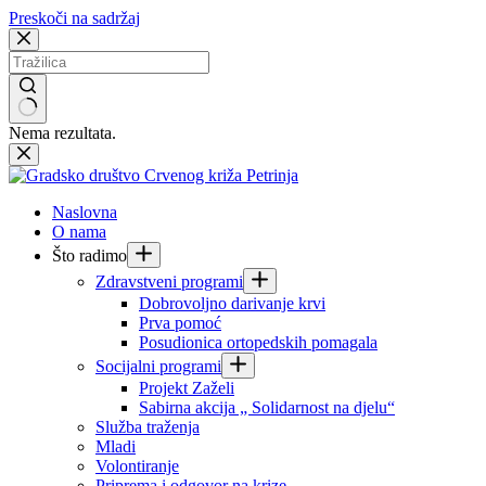
Preskoči na sadržaj
Nema rezultata.
Naslovna
O nama
Što radimo
Zdravstveni programi
Dobrovoljno darivanje krvi
Prva pomoć
Posudionica ortopedskih pomagala
Socijalni programi
Projekt Zaželi
Sabirna akcija „ Solidarnost na djelu“
Služba traženja
Mladi
Volontiranje
Priprema i odgovor na krize