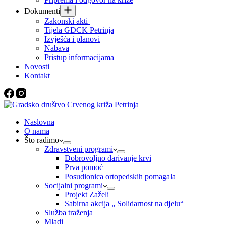
Dokumenti
Zakonski akti
Tijela GDCK Petrinja
Izvješća i planovi
Nabava
Pristup informacijama
Novosti
Kontakt
Naslovna
O nama
Što radimo
Zdravstveni programi
Dobrovoljno darivanje krvi
Prva pomoć
Posudionica ortopedskih pomagala
Socijalni programi
Projekt Zaželi
Sabirna akcija „ Solidarnost na djelu“
Služba traženja
Mladi