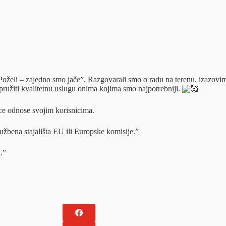
“Poželi – zajedno smo jače”. Razgovarali smo o radu na terenu, izazov
pružiti kvalitetnu uslugu onima kojima smo najpotrebniji.
ice odnose svojim korisnicima.
užbena stajališta EU ili Europske komisije.”
.”