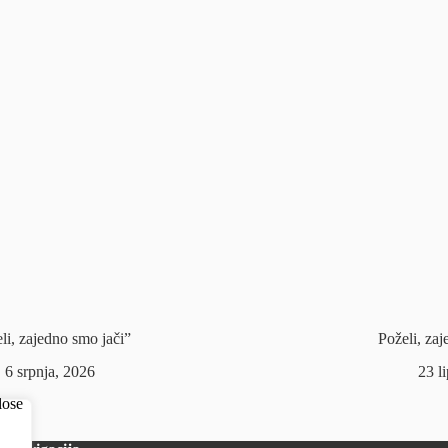
li, zajedno smo jači”
Poželi, za
6 srpnja, 2026
23 l