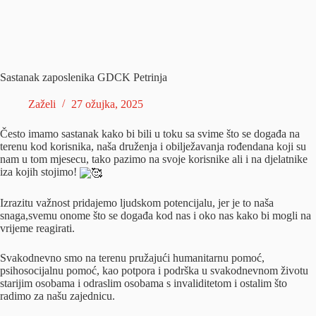
Sastanak zaposlenika GDCK Petrinja
Zaželi
27 ožujka, 2025
Često imamo sastanak kako bi bili u toku sa svime što se događa na
terenu kod korisnika, naša druženja i obilježavanja rođendana koji su
nam u tom mjesecu, tako pazimo na svoje korisnike ali i na djelatnike
iza kojih stojimo!
Izrazitu važnost pridajemo ljudskom potencijalu, jer je to naša
snaga,svemu onome što se događa kod nas i oko nas kako bi mogli na
vrijeme reagirati.
Svakodnevno smo na terenu pružajući humanitarnu pomoć,
psihosocijalnu pomoć, kao potpora i podrška u svakodnevnom životu
starijim osobama i odraslim osobama s invaliditetom i ostalim što
radimo za našu zajednicu.