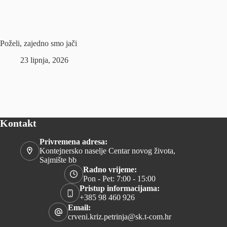
Poželi, zajedno smo jači
23 lipnja, 2026
Kontakt
Privremena adresa:
Kontejnersko naselje Centar novog života,
Sajmište bb
Radno vrijeme:
Pon - Pet: 7:00 - 15:00
Pristup informacijama:
+385 98 460 926
Email:
crveni.kriz.petrinja@sk.t-com.hr