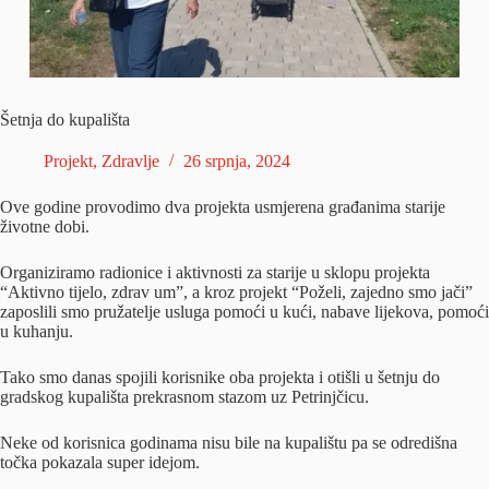
Šetnja do kupališta
Projekt
,
Zdravlje
26 srpnja, 2024
Ove godine provodimo dva projekta usmjerena građanima starije
životne dobi.
Organiziramo radionice i aktivnosti za starije u sklopu projekta
“Aktivno tijelo, zdrav um”, a kroz projekt “Poželi, zajedno smo jači”
zaposlili smo pružatelje usluga pomoći u kući, nabave lijekova, pomoći
u kuhanju.
Tako smo danas spojili korisnike oba projekta i otišli u šetnju do
gradskog kupališta prekrasnom stazom uz Petrinjčicu.
Neke
od korisnica godinama nisu bile na kupalištu pa se odredišna
točka pokazala super idejom.