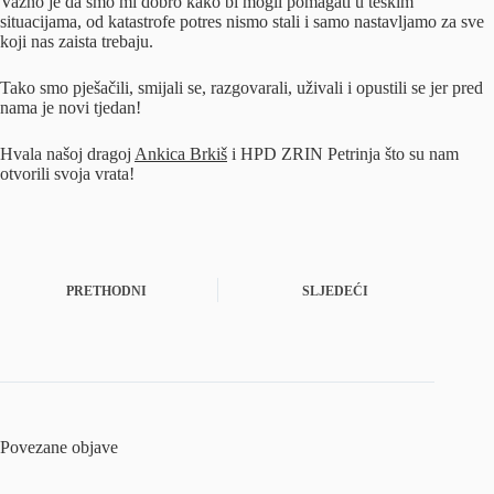
Važno je da smo mi dobro kako bi mogli pomagati u teškim
situacijama, od katastrofe potres nismo stali i samo nastavljamo za sve
koji nas zaista trebaju.
Tako smo pješačili, smijali se, razgovarali, uživali i opustili se jer pred
nama je novi tjedan!
Hvala našoj dragoj
Ankica Brkiš
i HPD ZRIN Petrinja što su nam
otvorili svoja vrata!
PRETHODNI
SLJEDEĆI
Povezane objave