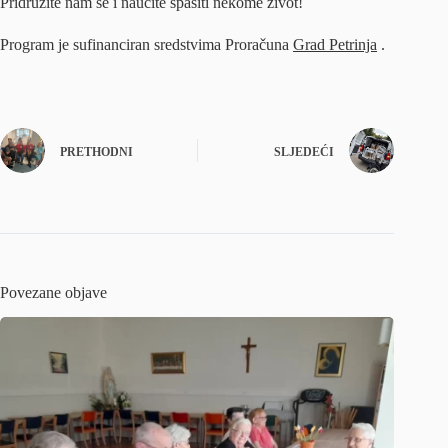
Pridružite nam se i naučite spasiti nekome život!
Program je sufinanciran sredstvima Proračuna
Grad Petrinja
.
PRETHODNI
SLJEDEĆI
Povezane objave