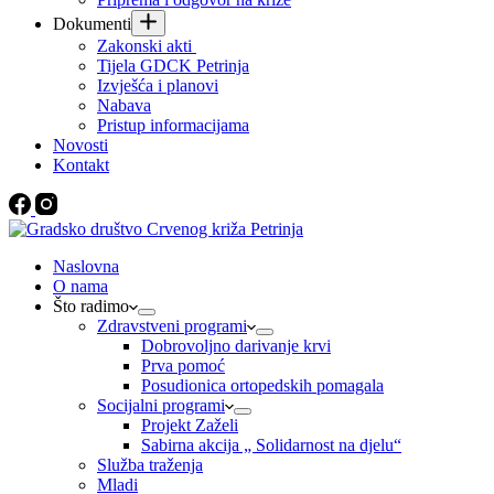
Dokumenti
Zakonski akti
Tijela GDCK Petrinja
Izvješća i planovi
Nabava
Pristup informacijama
Novosti
Kontakt
Naslovna
O nama
Što radimo
Zdravstveni programi
Dobrovoljno darivanje krvi
Prva pomoć
Posudionica ortopedskih pomagala
Socijalni programi
Projekt Zaželi
Sabirna akcija „ Solidarnost na djelu“
Služba traženja
Mladi