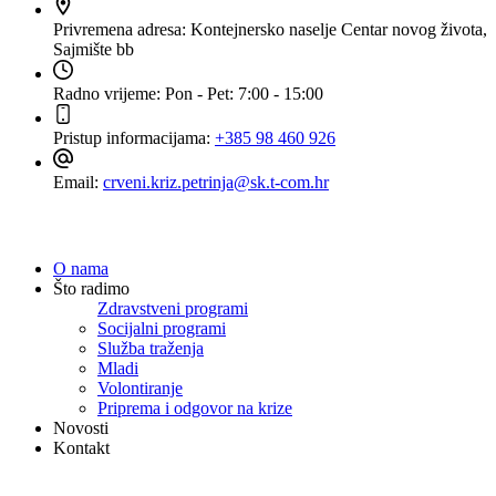
Privremena adresa:
Kontejnersko naselje Centar novog života,
Sajmište bb
Radno vrijeme:
Pon - Pet: 7:00 - 15:00
Pristup informacijama:
+385 98 460 926
Email:
crveni.kriz.petrinja@sk.t-com.hr
Navigacija
O nama
Što radimo
Zdravstveni programi
Socijalni programi
Služba traženja
Mladi
Volontiranje
Priprema i odgovor na krize
Novosti
Kontakt
Dokumenti