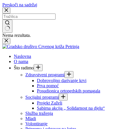
Preskoči na sadržaj
Nema rezultata.
Naslovna
O nama
Što radimo
Zdravstveni programi
Dobrovoljno darivanje krvi
Prva pomoć
Posudionica ortopedskih pomagala
Socijalni programi
Projekt Zaželi
Sabirna akcija „ Solidarnost na djelu“
Služba traženja
Mladi
Volontiranje
Priprema i odgovor na krize