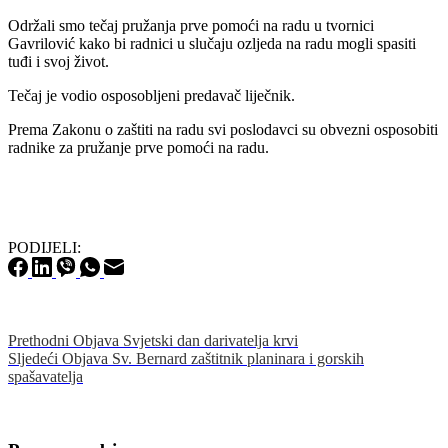
Održali smo tečaj pružanja prve pomoći na radu u tvornici
Gavrilović kako bi radnici u slučaju ozljeda na radu mogli spasiti
tuđi i svoj život.
Tečaj je vodio osposobljeni predavač liječnik.
Prema Zakonu o zaštiti na radu svi poslodavci su obvezni osposobiti
radnike za pružanje prve pomoći na radu.
PODIJELI:
Prethodni
Objava
Svjetski dan darivatelja krvi
Sljedeći
Objava
Sv. Bernard zaštitnik planinara i gorskih
spašavatelja