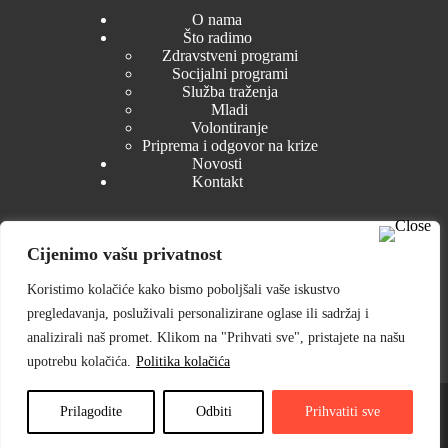
O nama
Što radimo
Zdravstveni programi
Socijalni programi
Služba traženja
Mladi
Volontiranje
Priprema i odgovor na krize
Novosti
Kontakt
Cijenimo vašu privatnost
Dokumenti
Koristimo kolačiće kako bismo poboljšali vaše iskustvo
Zakonski akti
pregledavanja, posluživali personalizirane oglase ili sadržaj i
Tijela GDCK Petrinja
Izvješća i planovi
analizirali naš promet. Klikom na "Prihvati sve", pristajete na našu
Nabava
upotrebu kolačića.
Politika kolačića
Pristup informacijama
© 2025 Gradsko društvo Crvenog križa Petrinja ⎟ Web dizajn
& razvoj:
WEBSTYLE
Prilagodite
Odbiti
Prihvatiti sve
Pravilo privatnosti
Cookies (kolačići)