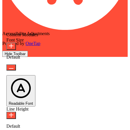
Accessibility Adjustments
Content Modules
Font Size
Powered by
OneTap
Hide Toolbar
Default
Readable Font
Line Height
Default