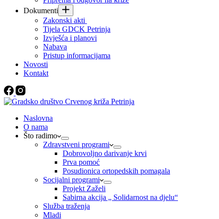
Dokumenti
Zakonski akti
Tijela GDCK Petrinja
Izvješća i planovi
Nabava
Pristup informacijama
Novosti
Kontakt
Naslovna
O nama
Što radimo
Zdravstveni programi
Dobrovoljno darivanje krvi
Prva pomoć
Posudionica ortopedskih pomagala
Socijalni programi
Projekt Zaželi
Sabirna akcija „ Solidarnost na djelu“
Služba traženja
Mladi