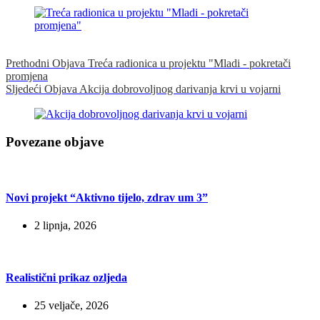
Prethodni
Objava
Treća radionica u projektu "Mladi - pokretači
promjena
Sljedeći
Objava
Akcija dobrovoljnog darivanja krvi u vojarni
Povezane objave
Novi projekt “Aktivno tijelo, zdrav um 3”
2 lipnja, 2026
Realistični prikaz ozljeda
25 veljače, 2026