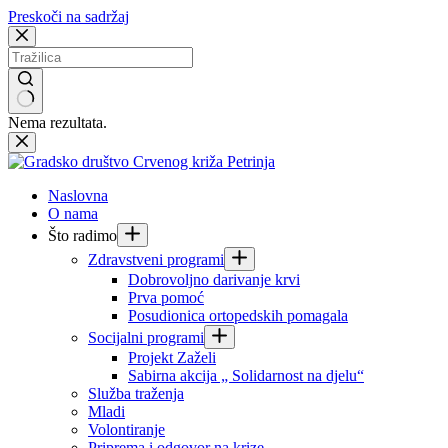
Preskoči na sadržaj
Nema rezultata.
Naslovna
O nama
Što radimo
Zdravstveni programi
Dobrovoljno darivanje krvi
Prva pomoć
Posudionica ortopedskih pomagala
Socijalni programi
Projekt Zaželi
Sabirna akcija „ Solidarnost na djelu“
Služba traženja
Mladi
Volontiranje
Priprema i odgovor na krize