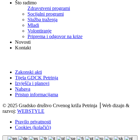
Što radimo
Zdravstveni programi
Socijalni programi
Služba traženja
Mladi
Volontiranje
Priprema i odgovor na krize
Novosti
Kontakt
Dokumenti
Zakonski akti
Tijela GDCK Petrinja
Izvješća i planovi
Nabava
Pristup informacijama
© 2025 Gradsko društvo Crvenog križa Petrinja ⎟ Web dizajn &
razvoj:
WEBSTYLE
Pravilo privatnosti
Cookies (kolačići)