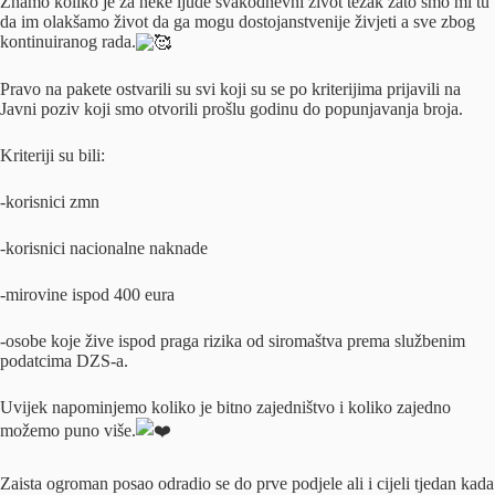
Znamo koliko je za neke ljude svakodnevni život težak zato smo mi tu
da im olakšamo život da ga mogu dostojanstvenije živjeti a sve zbog
kontinuiranog rada.
Pravo na pakete ostvarili su svi koji su se po kriterijima prijavili na
Javni poziv koji smo otvorili prošlu godinu do popunjavanja broja.
Kriteriji su bili:
-korisnici zmn
-korisnici nacionalne naknade
-mirovine ispod 400 eura
-osobe koje žive ispod praga rizika od siromaštva prema službenim
podatcima DZS-a.
Uvijek napominjemo koliko je bitno zajedništvo i koliko zajedno
možemo puno više.
Zaista ogroman posao odradio se do prve podjele ali i cijeli tjedan kada