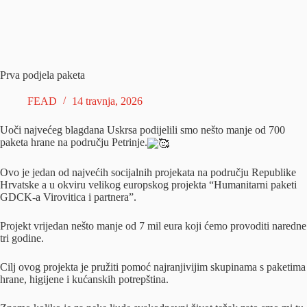
Prva podjela paketa
FEAD
14 travnja, 2026
Uoči najvećeg blagdana Uskrsa podijelili smo nešto manje od 700
paketa hrane na području Petrinje.
Ovo je jedan od najvećih socijalnih projekata na području Republike
Hrvatske a u okviru velikog europskog projekta “Humanitarni paketi
GDCK-a Virovitica i partnera”.
Projekt vrijedan nešto manje od 7 mil eura koji ćemo provoditi naredne
tri godine.
Cilj ovog projekta je pružiti pomoć najranjivijim skupinama s paketima
hrane, higijene i kućanskih potrepština.