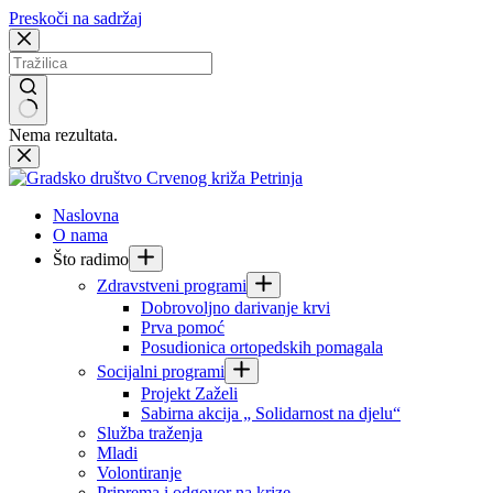
Preskoči na sadržaj
Nema rezultata.
Naslovna
O nama
Što radimo
Zdravstveni programi
Dobrovoljno darivanje krvi
Prva pomoć
Posudionica ortopedskih pomagala
Socijalni programi
Projekt Zaželi
Sabirna akcija „ Solidarnost na djelu“
Služba traženja
Mladi
Volontiranje
Priprema i odgovor na krize