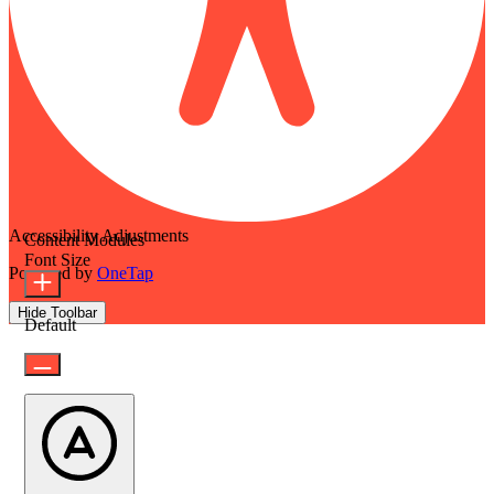
Accessibility Adjustments
Content Modules
Font Size
Powered by
OneTap
Hide Toolbar
Default