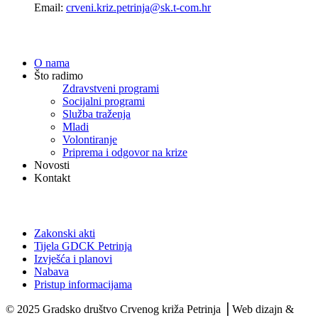
Email:
crveni.kriz.petrinja@sk.t-com.hr
Navigacija
O nama
Što radimo
Zdravstveni programi
Socijalni programi
Služba traženja
Mladi
Volontiranje
Priprema i odgovor na krize
Novosti
Kontakt
Dokumenti
Zakonski akti
Tijela GDCK Petrinja
Izvješća i planovi
Nabava
Pristup informacijama
© 2025 Gradsko društvo Crvenog križa Petrinja ⎟ Web dizajn &