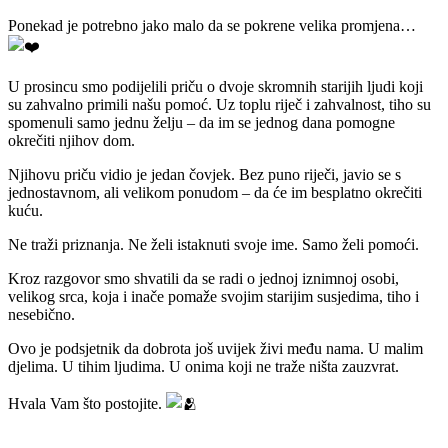
Ponekad je potrebno jako malo da se pokrene velika promjena…
U prosincu smo podijelili priču o dvoje skromnih starijih ljudi koji
su zahvalno primili našu pomoć. Uz toplu riječ i zahvalnost, tiho su
spomenuli samo jednu želju – da im se jednog dana pomogne
okrečiti njihov dom.
Njihovu priču vidio je jedan čovjek. Bez puno riječi, javio se s
jednostavnom, ali velikom ponudom – da će im besplatno okrečiti
kuću.
Ne traži priznanja. Ne želi istaknuti svoje ime. Samo želi pomoći.
Kroz razgovor smo shvatili da se radi o jednoj iznimnoj osobi,
velikog srca, koja i inače pomaže svojim starijim susjedima, tiho i
nesebično.
Ovo je podsjetnik da dobrota još uvijek živi među nama. U malim
djelima. U tihim ljudima. U onima koji ne traže ništa zauzvrat.
Hvala Vam što postojite.