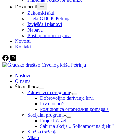
Dokumenti
Zakonski akti
Tijela GDCK Petrinja
Izvješća i planovi
Nabava
Pristup informacijama
Novosti
Kontakt
Naslovna
O nama
Što radimo
Zdravstveni programi
Dobrovoljno darivanje krvi
Prva pomoć
Posudionica ortopedskih pomagala
Socijalni programi
Projekt Zaželi
Sabirna akcija „ Solidarnost na djelu“
Služba traženja
Mladi