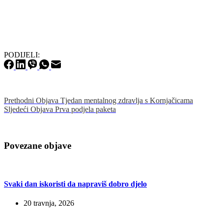
PODIJELI:
Prethodni
Objava
Tjedan mentalnog zdravlja s Kornjačicama
Sljedeći
Objava
Prva podjela paketa
Povezane objave
Svaki dan iskoristi da napraviš dobro djelo
20 travnja, 2026