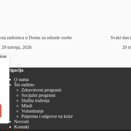
na radionica u Domu za odrasle osobe
Svaki dan i
29 travnja, 2026
20 t
Navigacija
O nama
Što radimo
Zdravstveni programi
Socijalni programi
Služba traženja
Mladi
Volontiranje
Priprema i odgovor na krize
Novosti
Kontakt