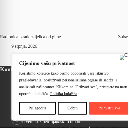
Radionica izrade zdjelica od gline
Zabav
9 srpnja, 2026
Cijenimo vašu privatnost
Kontakt
Koristimo kolačiće kako bismo poboljšali vaše iskustvo
Privremena adresa:
pregledavanja, posluživali personalizirane oglase ili sadržaj i
Kontejnersko naselje Centar
analizirali naš promet. Klikom na "Prihvati sve", pristajete na našu
novog života, Sajmište bb
upotrebu kolačića.
Politika kolačića
Radno vrijeme:
Pon - Pet: 7:00 - 15:00
Pristup informacijama:
Prilagodite
Odbiti
Prihvatiti sve
+385 98 460 926
Email:
crveni.kriz.petrinja@sk.t-com.hr