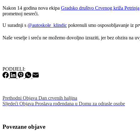
Nakon 14 godina nova ekipa
Gradsko društvo Crvenog križa Petrinja
prometnoj nesreći.
U suradnji s
@autoskole_klindic
pokrenuli smo osposobljavanje iz prv
Naše
veselje i sreću ne možemo dovoljno izraziti, jer bez obzira na u
PODIJELI:
Prethodni
Objava
Dan crvenih haljina
Sljedeći
Objava
Proslava rođendana u Domu za odrasle osobe
Povezane objave