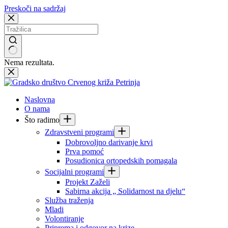
Preskoči na sadržaj
Nema rezultata.
Naslovna
O nama
Što radimo
Zdravstveni programi
Dobrovoljno darivanje krvi
Prva pomoć
Posudionica ortopedskih pomagala
Socijalni programi
Projekt Zaželi
Sabirna akcija „ Solidarnost na djelu“
Služba traženja
Mladi
Volontiranje
Priprema i odgovor na krize