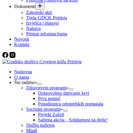
Dokumenti
Zakonski akti
Tijela GDCK Petrinja
Izvješća i planovi
Nabava
Pristup informacijama
Novosti
Kontakt
Naslovna
O nama
Što radimo
Zdravstveni programi
Dobrovoljno darivanje krvi
Prva pomoć
Posudionica ortopedskih pomagala
Socijalni programi
Projekt Zaželi
Sabirna akcija „ Solidarnost na djelu“
Služba traženja
Mladi