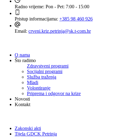
Radno vrijeme:
Pon - Pet: 7:00 - 15:00
Pristup informacijama:
+385 98 460 926
Email:
crveni.kriz.petrinja@sk.t-com.hr
Navigacija
O nama
Što radimo
Zdravstveni programi
Socijalni programi
Služba traženja
Mladi
Volontiranje
Priprema i odgovor na krize
Novosti
Kontakt
Dokumenti
Zakonski akti
Tijela GDCK Petrinja