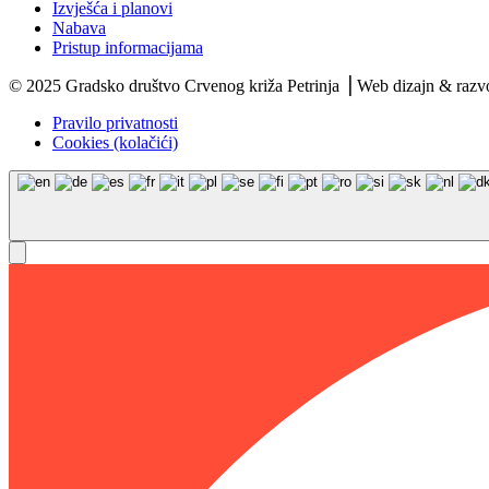
Izvješća i planovi
Nabava
Pristup informacijama
© 2025 Gradsko društvo Crvenog križa Petrinja ⎟ Web dizajn & razv
Pravilo privatnosti
Cookies (kolačići)