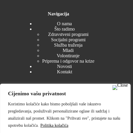
Navigacija
O nama
Što radimo
Zdravstveni programi
Socijalni programi
Služba traženja
Mladi
Volontiranje
Priprema i odgovor na krize
Novosti
Kontakt
Cijenimo vašu privatnost
Dokumenti
Koristimo kolačiće kako bismo poboljšali vaše iskustvo
Zakonski akti
pregledavanja, posluživali personalizirane oglase ili sadržaj i
Tijela GDCK Petrinja
Izvješća i planovi
analizirali naš promet. Klikom na "Prihvati sve", pristajete na našu
Nabava
upotrebu kolačića.
Politika kolačića
Pristup informacijama