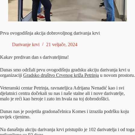
Prva ovogodišnja akcija dobrovoljnog darivanja krvi
Darivanje krvi
21 veljače, 2024
Kakav predivan dan s darivateljima!
Danas smo održali prvu ovogodišnju gradsku akciju darivanja krvi u
organizaciji
Gradsko društvo Crvenog križa Petrinja
u novom prostoru.
Veteranski centar Petrinja, ravnateljica Adrijana Nenadić kao i svi
djelatnici centra dočekali su nas i naše stalne ali i nove darivatelje,
malo je reći kao heroje i zato im hvala na toj dobrodošlici.
Danas nas je posjetila gradonačelnica Komes i izrazila podršku koju
uvijek cijenimo.
Na današnju akciju darivanja krvi pristupilo je 102 darivatelja i od toga
prikupljene su 92 doze.