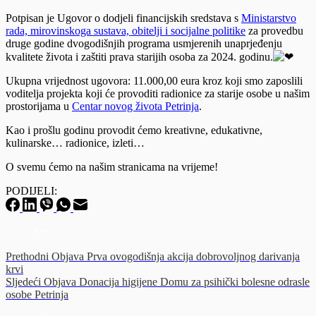
Potpisan je Ugovor o dodjeli financijskih sredstava s
Ministarstvo
rada, mirovinskoga sustava, obitelji i socijalne politike
za provedbu
druge godine dvogodišnjih programa usmjerenih unaprjeđenju
kvalitete života i zaštiti prava starijih osoba za 2024. godinu.
Ukupna vrijednost ugovora: 11.000,00 eura kroz koji smo zaposlili
voditelja projekta koji će provoditi radionice za starije osobe u našim
prostorijama u
Centar novog života Petrinja
.
Kao i prošlu godinu provodit ćemo
kreativne, edukativne,
kulinarske… radionice, izleti…
O svemu ćemo na našim stranicama na vrijeme!
PODIJELI:
Prethodni
Objava
Prva ovogodišnja akcija dobrovoljnog darivanja
krvi
Sljedeći
Objava
Donacija higijene Domu za psihički bolesne odrasle
osobe Petrinja