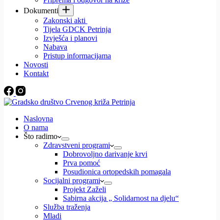
Dokumenti
Zakonski akti
Tijela GDCK Petrinja
Izvješća i planovi
Nabava
Pristup informacijama
Novosti
Kontakt
Naslovna
O nama
Što radimo
Zdravstveni programi
Dobrovoljno darivanje krvi
Prva pomoć
Posudionica ortopedskih pomagala
Socijalni programi
Projekt Zaželi
Sabirna akcija „ Solidarnost na djelu“
Služba traženja
Mladi