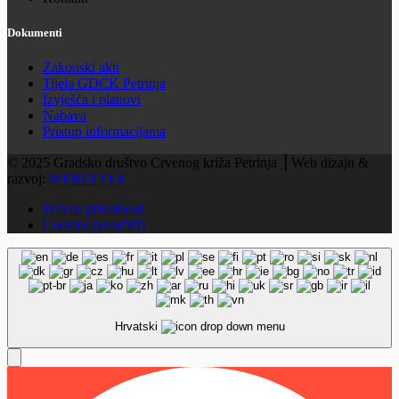
Dokumenti
Zakonski akti
Tijela GDCK Petrinja
Izvješća i planovi
Nabava
Pristup informacijama
© 2025 Gradsko društvo Crvenog križa Petrinja ⎟ Web dizajn &
razvoj:
WEBSTYLE
Pravilo privatnosti
Cookies (kolačići)
Hrvatski