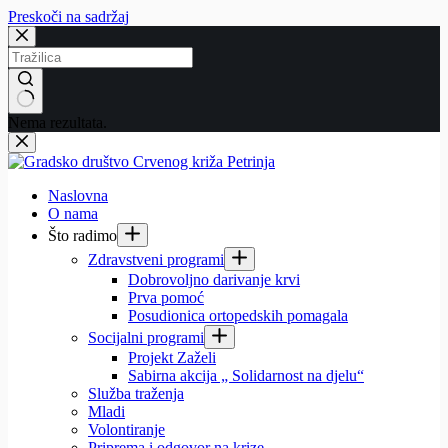
Preskoči na sadržaj
Nema rezultata.
Naslovna
O nama
Što radimo
Zdravstveni programi
Dobrovoljno darivanje krvi
Prva pomoć
Posudionica ortopedskih pomagala
Socijalni programi
Projekt Zaželi
Sabirna akcija „ Solidarnost na djelu“
Služba traženja
Mladi
Volontiranje
Priprema i odgovor na krize