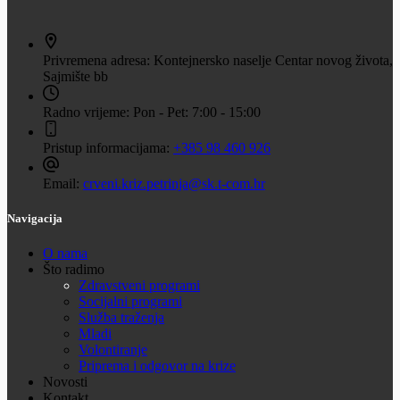
Privremena adresa:
Kontejnersko naselje Centar novog života,
Sajmište bb
Radno vrijeme:
Pon - Pet: 7:00 - 15:00
Pristup informacijama:
+385 98 460 926
Email:
crveni.kriz.petrinja@sk.t-com.hr
Navigacija
O nama
Što radimo
Zdravstveni programi
Socijalni programi
Služba traženja
Mladi
Volontiranje
Priprema i odgovor na krize
Novosti
Kontakt