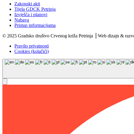
Zakonski akti
Tijela GDCK Petrinja
Izvješća i planovi
Nabava
Pristup informacijama
© 2025 Gradsko društvo Crvenog križa Petrinja ⎟ Web dizajn & razv
Pravilo privatnosti
Cookies (kolačići)