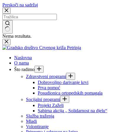
Preskoči na sadržaj
Nema rezultata.
Naslovna
O nama
Što radimo
Zdravstveni programi
Dobrovoljno darivanje krvi
Prva pomoć
Posudionica ortopedskih pomagala
Socijalni programi
Projekt Zaželi
Sabirna akcija „ Solidarnost na djelu“
Služba traženja
Mladi
Volontiranje
Priprema i odgovor na krize