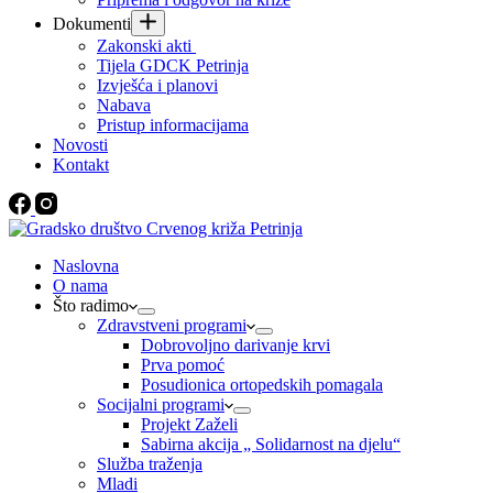
Dokumenti
Zakonski akti
Tijela GDCK Petrinja
Izvješća i planovi
Nabava
Pristup informacijama
Novosti
Kontakt
Naslovna
O nama
Što radimo
Zdravstveni programi
Dobrovoljno darivanje krvi
Prva pomoć
Posudionica ortopedskih pomagala
Socijalni programi
Projekt Zaželi
Sabirna akcija „ Solidarnost na djelu“
Služba traženja
Mladi