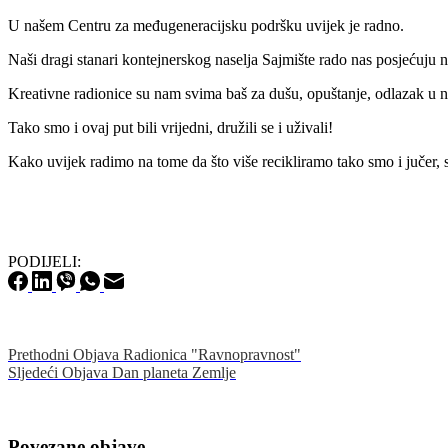
U našem Centru za međugeneracijsku podršku uvijek je radno.
Naši dragi stanari kontejnerskog naselja Sajmište rado nas posjećuju 
Kreativne radionice su nam svima baš za dušu, opuštanje, odlazak u n
Tako smo i ovaj put bili vrijedni, družili se i uživali!
Kako uvijek radimo na tome da što više recikliramo tako smo i jučer, s
PODIJELI:
Prethodni
Objava
Radionica "Ravnopravnost"
Sljedeći
Objava
Dan planeta Zemlje
Povezane objave