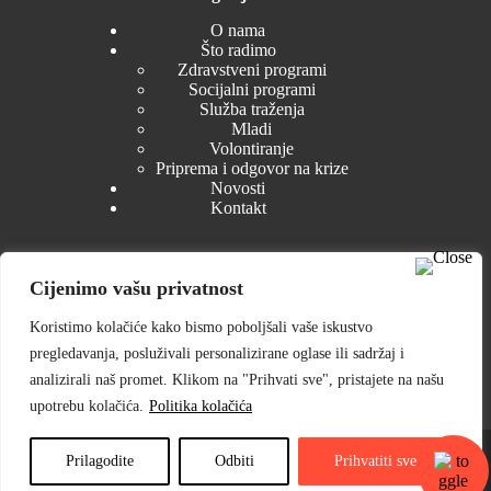
O nama
Što radimo
Zdravstveni programi
Socijalni programi
Služba traženja
Mladi
Volontiranje
Priprema i odgovor na krize
Novosti
Kontakt
Cijenimo vašu privatnost
Dokumenti
Koristimo kolačiće kako bismo poboljšali vaše iskustvo
Zakonski akti
pregledavanja, posluživali personalizirane oglase ili sadržaj i
Tijela GDCK Petrinja
Izvješća i planovi
analizirali naš promet. Klikom na "Prihvati sve", pristajete na našu
Nabava
upotrebu kolačića.
Politika kolačića
Pristup informacijama
© 2025 Gradsko društvo Crvenog križa Petrinja ⎟ Web dizajn
& razvoj:
WEBSTYLE
Prilagodite
Odbiti
Prihvatiti sve